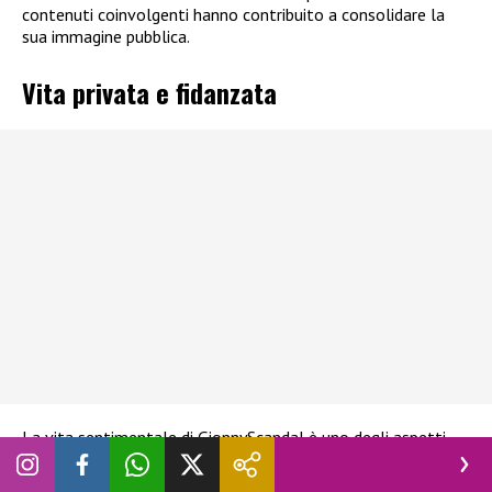
contenuti coinvolgenti hanno contribuito a consolidare la
sua immagine pubblica.
Vita privata e fidanzata
La vita sentimentale di GionnyScandal è uno degli aspetti
che più incuriosiscono il pubblico. Nel corso del tempo è
stato associato a diverse relazioni, alcune delle quali rese