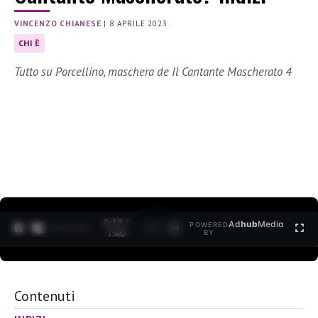
VINCENZO CHIANESE
|
8 APRILE 2023
CHI È
Tutto su Porcellino, maschera de Il Cantante Mascherato 4
0:14 /
Ad
hub
Media
POWERED
1
/
2
1:40
BY
Contenuti