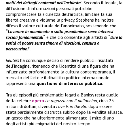
molti dei dettagli contenuti nell’inchiesta
“. Secondo il legale, la
diffusione di informazioni personali potrebbe
compromettere la sicurezza dell’artista, limitare la sua
libertà creativa e violarne la privacy. Stephens ha inoltre
difeso il valore culturale dell’anonimato, sostenendo che
“
Lavorare in anonimato o sotto pseudonimo serve interessi
sociali fondamentali
“
e che ciò consente agli artisti di
“
Dire la
verità al potere senza timore di ritorsioni, censura o
persecuzioni
“
.
Reuters
ha comunque deciso di rendere pubblici i risultati
dell’indagine, ritenendo che l’identità di una figura che ha
influenzato profondamente la cultura contemporanea, il
mercato dell’arte e il dibattito politico internazionale
rappresenti una
questione di interesse pubblico
.
Tra gli episodi più emblematici legati a Banksy resta quello
della celebre
opera
La ragazza con il palloncino
, circa 25
milioni di dollari, divenuta
Love Is in the Bin
dopo essere
stata parzialmente distrutta subito dopo la vendita all’asta,
un gesto che ha ulteriormente alimentato il mito di uno
degli artisti più enigmatici del nostro tempo.