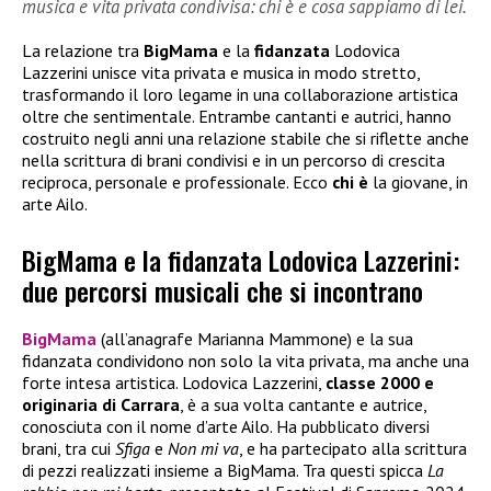
musica e vita privata condivisa: chi è e cosa sappiamo di lei.
La relazione tra
BigMama
e la
fidanzata
Lodovica
Lazzerini unisce vita privata e musica in modo stretto,
trasformando il loro legame in una collaborazione artistica
oltre che sentimentale. Entrambe cantanti e autrici, hanno
costruito negli anni una relazione stabile che si riflette anche
nella scrittura di brani condivisi e in un percorso di crescita
reciproca, personale e professionale. Ecco
chi è
la giovane, in
arte Ailo.
BigMama e la fidanzata Lodovica Lazzerini:
due percorsi musicali che si incontrano
BigMama
(all’anagrafe Marianna Mammone) e la sua
fidanzata condividono non solo la vita privata, ma anche una
forte intesa artistica. Lodovica Lazzerini,
classe 2000 e
originaria di Carrara
, è a sua volta cantante e autrice,
conosciuta con il nome d’arte Ailo. Ha pubblicato diversi
brani, tra cui
Sfiga
e
Non mi va
, e ha partecipato alla scrittura
di pezzi realizzati insieme a BigMama. Tra questi spicca
La