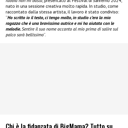
rabbia non mi basta
, presentato al Festival di Sanremo 2024,
nato in una sessione creativa molto rapida. In studio, come
raccontato dalla stessa artista, il lavoro è stato condiviso:
“
Ho scritto io il testo, ci tengo molto, in studio c’era la mia
ragazza che è una bravissima autrice e mi ha aiutata con le
melodie.
Sentire il suo nome accanto al mio prima di salire sul
palco sarà bellissimo
“.
Chi è la fidanzata di BigMama? Tutto su