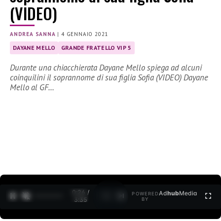
(VIDEO)
ANDREA SANNA
|
4 GENNAIO 2021
DAYANE MELLO
GRANDE FRATELLO VIP 5
Durante una chiacchierata Dayane Mello spiega ad alcuni
coinquilini il soprannome di sua figlia Sofia (VIDEO) Dayane
Mello al GF…
0:26 /
Ad
hub
Media
POWERED
1
/
2
3:35
BY