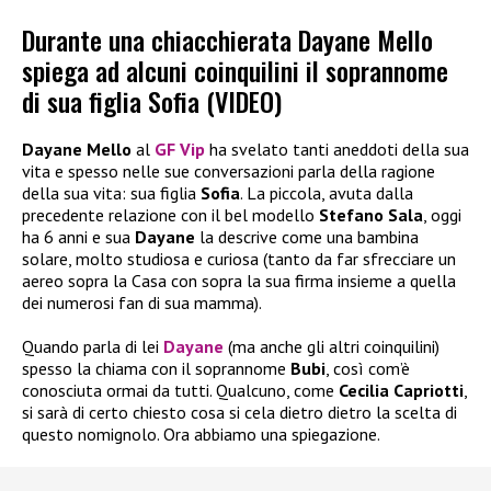
Durante una chiacchierata Dayane Mello
spiega ad alcuni coinquilini il soprannome
di sua figlia Sofia (VIDEO)
Dayane Mello
al
GF Vip
ha svelato tanti aneddoti della sua
vita e spesso nelle sue conversazioni parla della ragione
della sua vita: sua figlia
Sofia
. La piccola, avuta dalla
precedente relazione con il bel modello
Stefano Sala
, oggi
ha 6 anni e sua
Dayane
la descrive come una bambina
solare, molto studiosa e curiosa (tanto da far sfrecciare un
aereo sopra la Casa con sopra la sua firma insieme a quella
dei numerosi fan di sua mamma).
Quando parla di lei
Dayane
(ma anche gli altri coinquilini)
spesso la chiama con il soprannome
Bubi
, così com’è
conosciuta ormai da tutti. Qualcuno, come
Cecilia Capriotti
,
si sarà di certo chiesto cosa si cela dietro dietro la scelta di
questo nomignolo. Ora abbiamo una spiegazione.