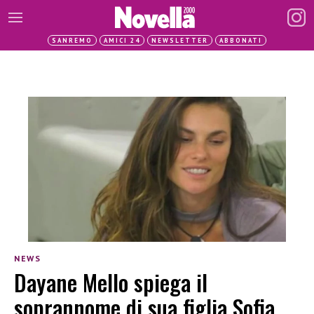
SANREMO
AMICI 24
NEWSLETTER
ABBONATI
NEWS
Dayane Mello spiega il
soprannome di sua figlia Sofia