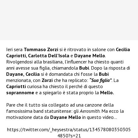
Ieri sera
Tommaso Zorzi
si è ritrovato in salone con
Cecilia
Capriotti, Carlotta Dell’Isola
e
Dayane Mello
.
Rivolgendosi alla brasiliana, l’influencer ha chiesto quanti
anni avesse sua figlia, chiamandola
Bubi
. Dopo la risposta di
Dayane,
Cecilia
si è domandata chi fosse la
Bubi
menzionata, con
Zorzi
che ha replicato:
“Sua figlia”
. La
Capriotti
curiosa ha chiesto il perché di questo
soprannome
e a spiegarlo è stata proprio la
Mello.
Pare che il tutto sia collegato ad una canzone della
famosissima band statunitense: gli
Aerosmith
. Ma ecco la
motivazione data da
Dayane Mello
in questo video…
https://twitter.com/_heysestra/status/134578080350305
4850?s=21