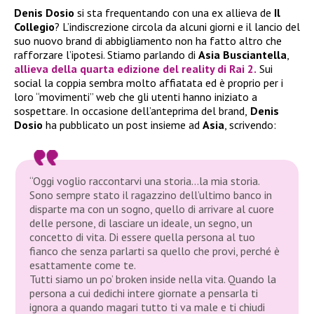
Denis Dosio
si sta frequentando con una ex allieva de
Il
Collegio
? L’indiscrezione circola da alcuni giorni e il lancio del
suo nuovo brand di abbigliamento non ha fatto altro che
rafforzare l’ipotesi. Stiamo parlando di
Asia Busciantella
,
allieva della quarta edizione del reality di Rai 2.
Sui
social la coppia sembra molto affiatata ed è proprio per i
loro “movimenti” web che gli utenti hanno iniziato a
sospettare. In occasione dell’anteprima del brand,
Denis
Dosio
ha pubblicato un post insieme ad
Asia
, scrivendo:
“Oggi voglio raccontarvi una storia…la mia storia.
Sono sempre stato il ragazzino dell’ultimo banco in
disparte ma con un sogno, quello di arrivare al cuore
delle persone, di lasciare un ideale, un segno, un
concetto di vita. Di essere quella persona al tuo
fianco che senza parlarti sa quello che provi, perché è
esattamente come te.
Tutti siamo un po’ broken inside nella vita. Quando la
persona a cui dedichi intere giornate a pensarla ti
ignora a quando magari tutto ti va male e ti chiudi