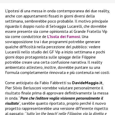
L’ipotesi di una messa in onda contemporanea dei due reality,
anche con appuntamenti fissati in giorni diversi della
settimana, sembrerebbe poco probabile. Il motivo principale
riguarda il doppio ruolo di Selvaggia Lucarelli, che dovrebbe
essere presente sia come opinionista al Grande Fratello Vip
sia come conduttrice de
L’Isola dei Famosi
. Una
sovrapposizione tra i due programmi potrebbe generare
qualche difficoltà nella percezione del pubblico: vedere
Lucarelli nello studio del GF Vip a inizio settimana e pochi
giorni dopo protagonista sulle spiagge delle Filippine
potrebbe creare una certa confusione narrativa. Il reality
ambientato all’estero, inoltre, dovrebbe puntare su una
formula completamente rinnovata e più contenuta nei costi.
Come anticipato da Fabio Fabbretti su
DavideMaggio.it
,
Pier Silvio Berlusconi vorrebbe valutare personalmente il
risultato finale prima di approvare definitivamente la messa
in onda. “
Pare che l’editore voglia visionare personalmente il
risultato
”, sarebbe quanto riportato, proprio perché il nuovo
progetto rappresenterebbe una versione differente rispetto
al passato: “
tutto ‘on the beach’ nelle Filippine, via la diretta e