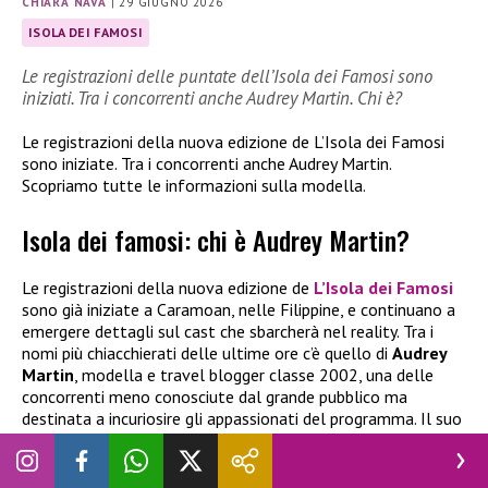
CHIARA NAVA
|
29 GIUGNO 2026
ISOLA DEI FAMOSI
Le registrazioni delle puntate dell’Isola dei Famosi sono
iniziati. Tra i concorrenti anche Audrey Martin. Chi è?
Le registrazioni della nuova edizione de L’Isola dei Famosi
sono iniziate. Tra i concorrenti anche Audrey Martin.
Scopriamo tutte le informazioni sulla modella.
Isola dei famosi: chi è Audrey Martin?
Le registrazioni della nuova edizione de
L’Isola dei Famosi
sono già iniziate a Caramoan, nelle Filippine, e continuano a
emergere dettagli sul cast che sbarcherà nel reality. Tra i
nomi più chiacchierati delle ultime ore c’è quello di
Audrey
Martin
, modella e travel blogger classe 2002, una delle
concorrenti meno conosciute dal grande pubblico ma
destinata a incuriosire gli appassionati del programma. Il suo
nome, in realtà, era già circolato nelle settimane scorse. In
quel momento, però, era stato diffuso quello anagrafico,
Oumaima Ouadoudi
, senza che molti riuscissero a