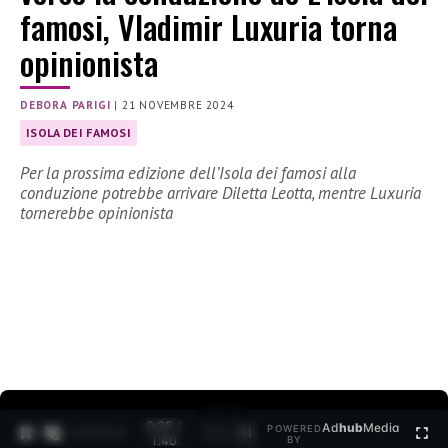
famosi, Vladimir Luxuria torna
opinionista
DEBORA PARIGI
|
21 NOVEMBRE 2024
ISOLA DEI FAMOSI
Per la prossima edizione dell’Isola dei famosi alla
conduzione potrebbe arrivare Diletta Leotta, mentre Luxuria
tornerebbe opinionista
0:30 /
Ad
hub
Media
POWERED
1
/
2
1:40
BY