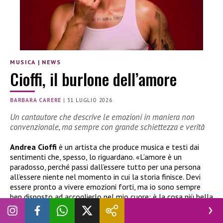
MUSICA
|
NEWS
Cioffi, il burlone dell’amore
BARBARA CARERE
|
31 LUGLIO 2026
Un cantautore che descrive le emozioni in maniera non
convenzionale, ma sempre con grande schiettezza e verità
Andrea Cioffi
è un artista che produce musica e testi dai
sentimenti che, spesso, lo riguardano. «L’amore è un
paradosso, perché passi dall’essere tutto per una persona
all’essere niente nel momento in cui la storia finisce. Devi
essere pronto a vivere emozioni forti, ma io sono sempre
ben disposto ad accoglierlo nel mio cuore: è la cosa più bella
del mondo. Questo sentimento muove tutto», ha
confessato durante l’intervista il cantante salentino.