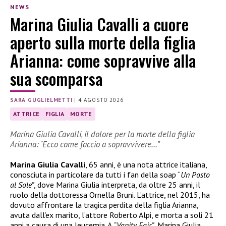
NEWS
Marina Giulia Cavalli a cuore
aperto sulla morte della figlia
Arianna: come sopravvive alla
sua scomparsa
SARA GUGLIELMETTI
|
4 AGOSTO 2026
ATTRICE
FIGLIA
MORTE
Marina Giulia Cavalli, il dolore per la morte della figlia
Arianna: “Ecco come faccio a sopravvivere…”
Marina Giulia Cavalli
, 65 anni, è una nota attrice italiana,
conosciuta in particolare da tutti i fan della soap “
Un Posto
al Sole”
, dove Marina Giulia interpreta, da oltre 25 anni, il
ruolo della dottoressa Ornella Bruni. L’attrice, nel 2015, ha
dovuto affrontare la tragica perdita della figlia Arianna,
avuta dall’ex marito, l’attore Roberto Alpi, e morta a soli 21
anni a causa di una leucemia. A
“Vanity Fair”
, Marina Giulia