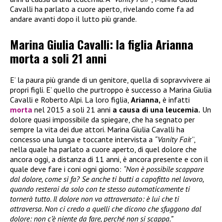
Cavalli ha parlato a cuore aperto, rivelando come fa ad
andare avanti dopo il lutto più grande.
Marina Giulia Cavalli: la figlia Arianna
morta a soli 21 anni
E’ la paura più grande di un genitore, quella di sopravvivere ai
propri figli. E’ quello che purtroppo è successo a Marina Giulia
Cavalli e Roberto Alpi. La loro figlia,
Arianna,
è infatti
morta
nel 2015 a soli 21 anni
a causa di una leucemia.
Un
dolore quasi impossibile da spiegare, che ha segnato per
sempre la vita dei due attori. Marina Giulia Cavalli ha
concesso una lunga e toccante intervista a
“Vanity Fai
r”,
nella quale ha parlato a cuore aperto, di quel dolore che
ancora oggi, a distanza di 11 anni, è ancora presente e con il
quale deve fare i coni ogni giorno:
“Non è possibile scappare
dal dolore, come si fa? Se anche ti butti a capofitto nel lavoro,
quando resterai da solo con te stesso automaticamente ti
tornerà tutto. Il dolore non va attraversato: è lui che ti
attraversa. Non ci credo a quelli che dicono che sfuggono dal
dolore: non c’è niente da fare, perché non si scappa.”