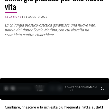
vita
REDAZIONE
|
31 AGOSTO 2022
La chirurgia plastico-estetica garantisce una nuova vita:
parola del dottor Sergio Marlino, con cui Novella ha
scambiato quattro chiacchiere
0:30 /
Ad
hub
Media
POWERED
1
/
2
1:40
BY
Cambiare, rinascere è la richiesta più frequente fatta al
dott.