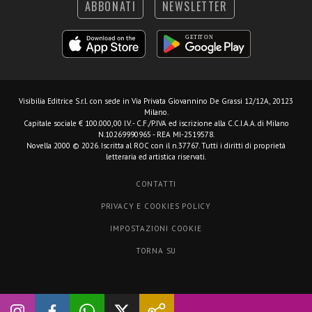
ABBONATI
NEWSLETTER
Visibilia Editrice S.r.l.
con sede in Via Privata Giovannino De Grassi 12/12A, 20123
Milano.
Capitale sociale € 100.000,00 I.V. - C.F./P.IVA ed iscrizione alla C.C.I.A.A. di Milano
N.10269990965 - REA MI-2519578.
Novella 2000 © 2026. Iscritta al ROC con il n.37767. Tutti i diritti di proprietà
letteraria ed artistica riservati.
CONTATTI
PRIVACY E COOKIES POLICY
IMPOSTAZIONI COOKIE
TORNA SU