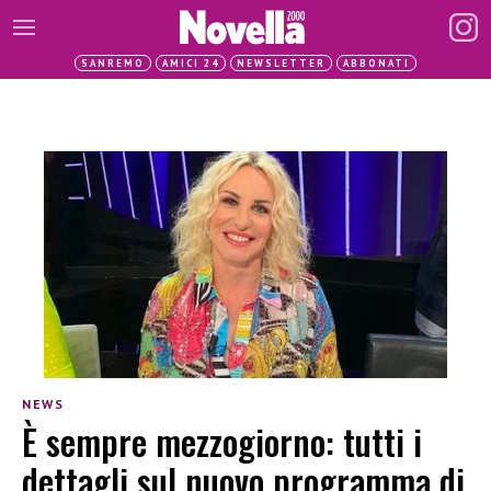
SANREMO
AMICI 24
NEWSLETTER
ABBONATI
NEWS
È sempre mezzogiorno: tutti i
dettagli sul nuovo programma di