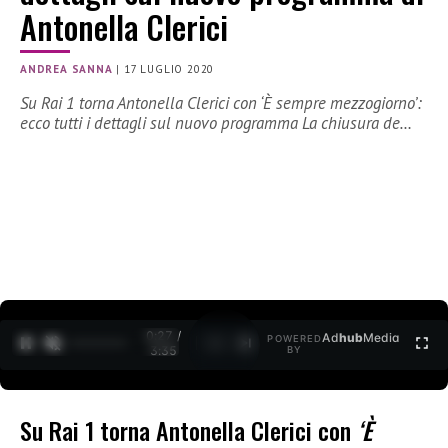
Antonella Clerici
ANDREA SANNA
|
17 LUGLIO 2020
Su Rai 1 torna Antonella Clerici con ‘È sempre mezzogiorno’:
ecco tutti i dettagli sul nuovo programma La chiusura de…
0:27 /
Ad
hub
Media
POWERED
1
/
2
3:35
BY
Su Rai 1 torna Antonella Clerici con
‘È