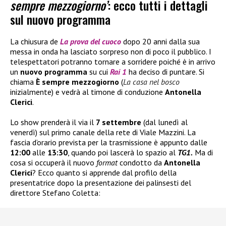
sempre mezzogiorno’
: ecco tutti i dettagli
sul nuovo programma
La chiusura de
La prova del cuoco
dopo 20 anni dalla sua
messa in onda ha lasciato sorpreso non di poco il pubblico. I
telespettatori potranno tornare a sorridere poiché è in arrivo
un
nuovo programma
su cui
Rai 1
ha deciso di puntare. Si
chiama
È sempre mezzogiorno
(
La casa nel bosco
inizialmente) e vedrà al timone di conduzione
Antonella
Clerici
.
Lo show prenderà il via il
7 settembre
(dal lunedì al
venerdì) sul primo canale della rete di Viale Mazzini. La
fascia d’orario prevista per la trasmissione è appunto dalle
12:00
alle
13:30
, quando poi lascerà lo spazio al
TG1.
Ma di
cosa si occuperà il nuovo
format
condotto da
Antonella
Clerici
? Ecco quanto si apprende dal profilo della
presentatrice dopo la presentazione dei palinsesti del
direttore Stefano Coletta: