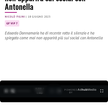
Antonella
NICOLÒ FIGINI
|
18 GIUGNO 2023
GF VIP 7
Edoardo Donnamaria ha di recente rotto il silenzio e ha
spiegato come mai non apparirà più sui social con Antonella
0:30 /
Ad
hub
Media
POWERED
1
/
2
1:40
BY