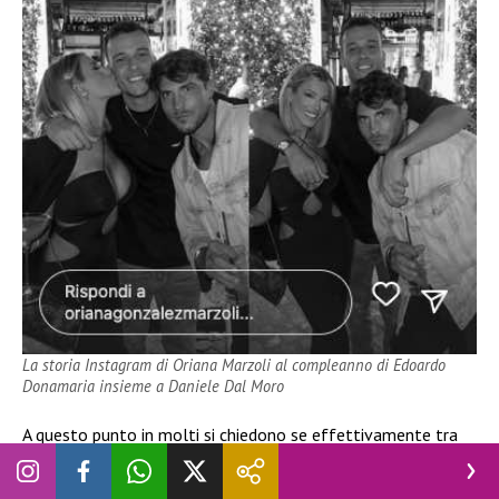
La storia Instagram di Oriana Marzoli al compleanno di Edoardo
Donamaria insieme a Daniele Dal Moro
A questo punto in molti si chiedono se effettivamente tra
Oriana Marzoli
e
Giaele De Donà
vada tutto bene o ci
siano delle frizioni in corso tra le due. Magari le due avranno