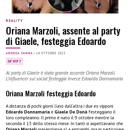
REALITY
Oriana Marzoli, assente al party
di Giaele, festeggia Edoardo
ANDREA SANNA
|
14 OTTOBRE 2023
GF VIP 7
Al party di Giaele è stata grande assente Oriana Marzoli.
L’influencer sui social festeggia invece Edoardo Donnamaria
Oriana Marzoli festeggia Edoardo
A distanza di pochi giorni l’uno dall’altra i due ex vipponi
Edoardo Donnamaria
e
Giaele De Donà
festeggiano il
loro compleanno. Il primo è nato il 9 ottobre mentre la
seconda il 13 dello stesso mese. In tanti si aspettavano che
Oriana Marzoli
presenziasse sì a entrambi, ma in particolare