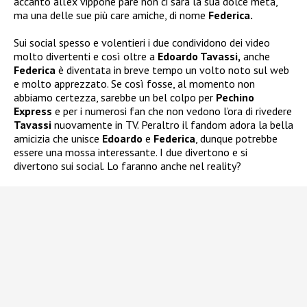
accanto all’ex vippone pare non ci sarà la sua dolce metà,
ma una delle sue più care amiche, di nome
Federica.
Sui social spesso e volentieri i due condividono dei video
molto divertenti e così oltre a
Edoardo Tavassi,
anche
Federica
è diventata in breve tempo un volto noto sul web
e molto apprezzato. Se così fosse, al momento non
abbiamo certezza, sarebbe un bel colpo per
Pechino
Express
e per i numerosi fan che non vedono l’ora di rivedere
Tavassi
nuovamente in TV. Peraltro il fandom adora la bella
amicizia che unisce
Edoardo
e
Federica
, dunque potrebbe
essere una mossa interessante. I due divertono e si
divertono sui social. Lo faranno anche nel reality?