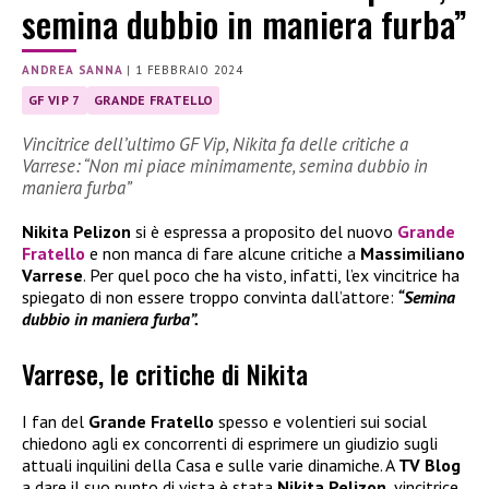
semina dubbio in maniera furba”
ANDREA SANNA
|
1 FEBBRAIO 2024
GF VIP 7
GRANDE FRATELLO
Vincitrice dell’ultimo GF Vip, Nikita fa delle critiche a
Varrese: “Non mi piace minimamente, semina dubbio in
maniera furba”
Nikita Pelizon
si è espressa a proposito del nuovo
Grande
Fratello
e non manca di fare alcune critiche a
Massimiliano
Varrese
. Per quel poco che ha visto, infatti, l’ex vincitrice ha
spiegato di non essere troppo convinta dall’attore:
“Semina
dubbio in maniera furba”.
Varrese, le critiche di Nikita
I fan del
Grande Fratello
spesso e volentieri sui social
chiedono agli ex concorrenti di esprimere un giudizio sugli
attuali inquilini della Casa e sulle varie dinamiche. A
TV Blog
a dare il suo punto di vista è stata
Nikita Pelizon
, vincitrice