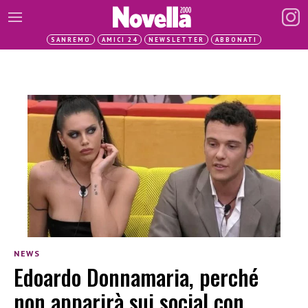
SANREMO
AMICI 24
NEWSLETTER
ABBONATI
NEWS
Edoardo Donnamaria, perché
non apparirà sui social con