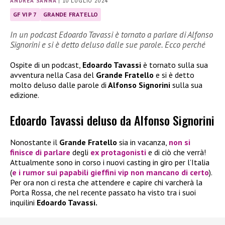
ANDREA SANNA
|
10 LUGLIO 2024
GF VIP 7
GRANDE FRATELLO
In un podcast Edoardo Tavassi è tornato a parlare di Alfonso
Signorini e si è detto deluso dalle sue parole. Ecco perché
Ospite di un podcast,
Edoardo Tavassi
è tornato sulla sua
avventura nella Casa del
Grande Fratello
e si è detto
molto deluso dalle parole di
Alfonso Signorini
sulla sua
edizione.
Edoardo Tavassi deluso da Alfonso Signorini
Nonostante il
Grande Fratello
sia in vacanza,
non si
finisce di parlare
degli
ex protagonisti
e di ciò che verrà!
Attualmente sono in corso i nuovi casting in giro per l’Italia
(
e i rumor sui papabili gieffini vip non mancano di certo
).
Per ora non ci resta che attendere e capire chi varcherà la
Porta Rossa, che nel recente passato ha visto tra i suoi
inquilini
Edoardo Tavassi.