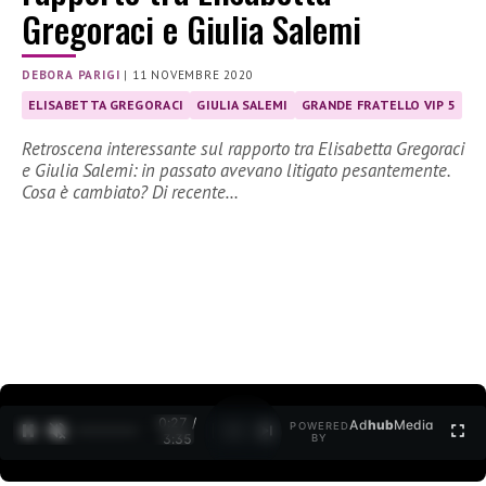
Gregoraci e Giulia Salemi
DEBORA PARIGI
|
11 NOVEMBRE 2020
ELISABETTA GREGORACI
GIULIA SALEMI
GRANDE FRATELLO VIP 5
Retroscena interessante sul rapporto tra Elisabetta Gregoraci
e Giulia Salemi: in passato avevano litigato pesantemente.
Cosa è cambiato? Di recente…
0:27 /
Ad
hub
Media
POWERED
1
/
2
3:35
BY