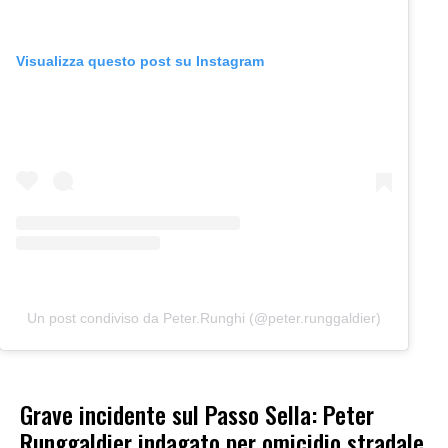
Visualizza questo post su Instagram
Un post condiviso da Peter.Runghi (@peter.runggaldier)
Grave incidente sul Passo Sella: Peter
Runggaldier indagato per omicidio stradale