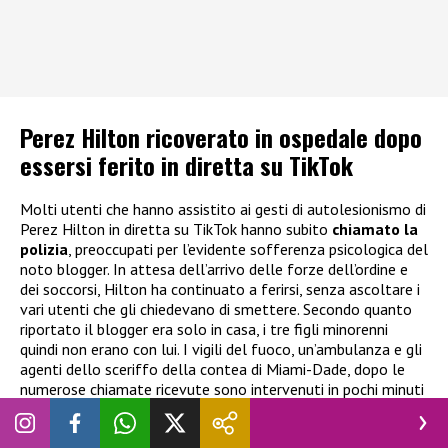
Perez Hilton ricoverato in ospedale dopo
essersi ferito in diretta su TikTok
Molti utenti che hanno assistito ai gesti di autolesionismo di
Perez Hilton in diretta su TikTok hanno subito
chiamato la
polizia
, preoccupati per l’evidente sofferenza psicologica del
noto blogger. In attesa dell’arrivo delle forze dell’ordine e
dei soccorsi, Hilton ha continuato a ferirsi, senza ascoltare i
vari utenti che gli chiedevano di smettere. Secondo quanto
riportato il blogger era solo in casa, i tre figli minorenni
quindi non erano con lui. I vigili del fuoco, un’ambulanza e gli
agenti dello sceriffo della contea di Miami-Dade, dopo le
numerose chiamate ricevute sono intervenuti in pochi minuti
e si sono appostati fuori dall’abitazione nel quartiere di
Westchester. Più tardi, l’ufficio dello sceriffo ha dichiarato