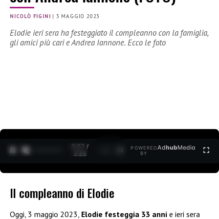
NICOLÒ FIGINI
|
3 MAGGIO 2023
Elodie ieri sera ha festeggiato il compleanno con la famiglia,
gli amici più cari e Andrea Iannone. Ecco le foto
0:29 /
Ad
hub
Media
POWERED
1
/
2
3:35
BY
Il compleanno di Elodie
Oggi, 3 maggio 2023,
Elodie festeggia 33 anni
e ieri sera