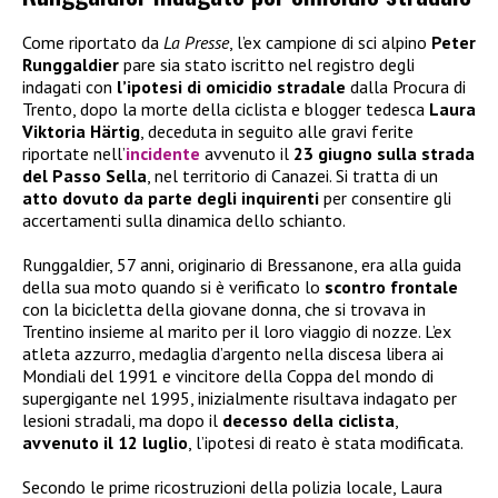
Come riportato da
La Presse
, l’ex campione di sci alpino
Peter
Runggaldier
pare sia stato iscritto nel registro degli
indagati con
l’ipotesi di omicidio stradale
dalla Procura di
Trento, dopo la morte della ciclista e blogger tedesca
Laura
Viktoria Härtig
, deceduta in seguito alle gravi ferite
riportate nell’
incidente
avvenuto il
23 giugno sulla strada
del Passo Sella
, nel territorio di Canazei. Si tratta di un
atto dovuto da parte degli inquirenti
per consentire gli
accertamenti sulla dinamica dello schianto.
Runggaldier, 57 anni, originario di Bressanone, era alla guida
della sua moto quando si è verificato lo
scontro frontale
con la bicicletta della giovane donna, che si trovava in
Trentino insieme al marito per il loro viaggio di nozze. L’ex
atleta azzurro, medaglia d’argento nella discesa libera ai
Mondiali del 1991 e vincitore della Coppa del mondo di
supergigante nel 1995, inizialmente risultava indagato per
lesioni stradali, ma dopo il
decesso della ciclista
,
avvenuto il 12 luglio
, l’ipotesi di reato è stata modificata.
Secondo le prime ricostruzioni della polizia locale, Laura