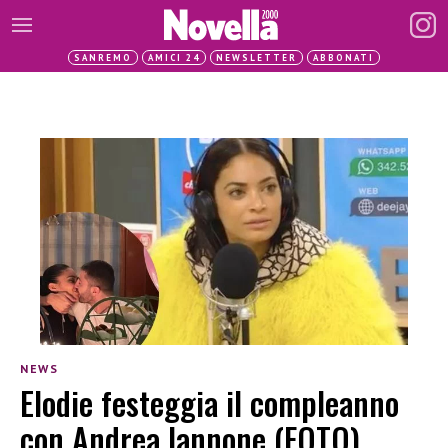
SANREMO
AMICI 24
NEWSLETTER
ABBONATI
NEWS
Elodie festeggia il compleanno
con Andrea Iannone (FOTO)