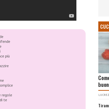
CUC
de
difende
e
i
ace più
azzire
Come
 me
buon
complice
e regole
LUCREZ
di te
Tiram