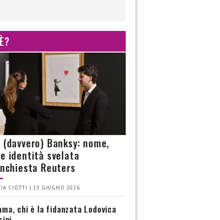
 È?
è (davvero) Banksy: nome,
 e identità svelata
’inchiesta Reuters
IA CIOTTI | 13 GIUGNO 2026
ma, chi è la fidanzata Lodovica
rini