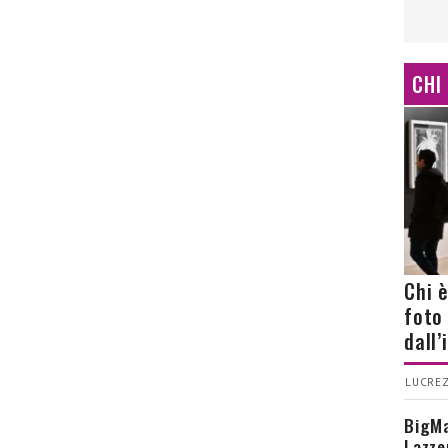
CHI
Chi 
foto
dall
LUCREZ
BigMa
Lazze