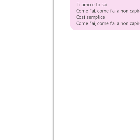
Ti amo e lo sai
Come fai, come fai a non capir
Così semplice
Come fai, come fai a non capir