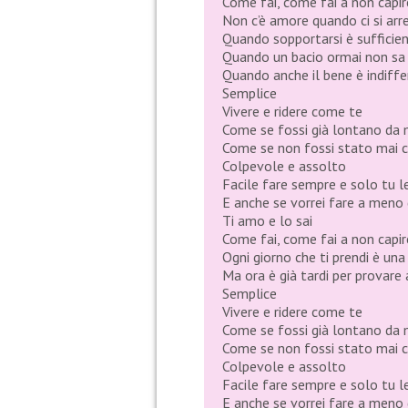
Come fai, come fai a non capir
Non c’è amore quando ci si arr
Quando sopportarsi è sufficie
Quando un bacio ormai non sa d
Quando anche il bene è indiff
Semplice
Vivere e ridere come te
Come se fossi già lontano da
Come se non fossi stato mai 
Colpevole e assolto
Facile fare sempre e solo tu l
E anche se vorrei fare a meno 
Ti amo e lo sai
Come fai, come fai a non capir
Ogni giorno che ti prendi è una
Ma ora è già tardi per provare
Semplice
Vivere e ridere come te
Come se fossi già lontano da
Come se non fossi stato mai 
Colpevole e assolto
Facile fare sempre e solo tu l
E anche se vorrei fare a meno 