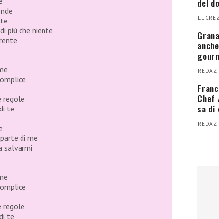
e
del d
ende
LUCREZ
nte
i più che niente
Grana
erente
anche
gour
 me
REDAZI
complice
Franc
Chef 
e regole
sa di
di te
REDAZI
e
 parte di me
 a salvarmi
 me
complice
e regole
di te