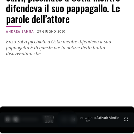
difendeva il suo pappagallo. Le
parole dell’attore
ANDREA SANNA
|
29 GIUGNO 2020
Enzo Salvi picchiato a Ostia mentre difendeva il suo
pappagallo È di queste ore la notizie della brutta
disavventura che…
0:27 /
Ad
hub
Media
POWERED
1
/
2
3:35
BY