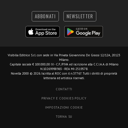
ABBONATI
NEWSLETTER
Visibilia Editrice S.r.l.
con sede in Via Privata Giovannino De Grassi 12/12A, 20123
Milano.
Capitale sociale € 100.000,00 I.V. - C.F./P.IVA ed iscrizione alla C.C.I.A.A. di Milano
N.10269990965 - REA MI-2519578.
Novella 2000 © 2026. Iscritta al ROC con il n.37767. Tutti i diritti di proprietà
letteraria ed artistica riservati.
CONTATTI
PRIVACY E COOKIES POLICY
IMPOSTAZIONI COOKIE
TORNA SU