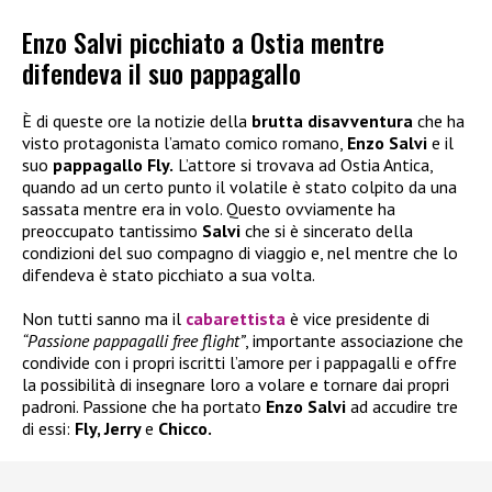
Enzo Salvi picchiato a Ostia mentre
difendeva il suo pappagallo
È di queste ore la notizie della
brutta disavventura
che ha
visto protagonista l’amato comico romano,
Enzo Salvi
e il
suo
pappagallo
Fly.
L’attore si trovava ad Ostia Antica,
quando ad un certo punto il volatile è stato colpito da una
sassata mentre era in volo. Questo ovviamente ha
preoccupato tantissimo
Salvi
che si è sincerato della
condizioni del suo compagno di viaggio e, nel mentre che lo
difendeva è stato picchiato a sua volta.
Non tutti sanno ma il
cabarettista
è vice presidente di
“Passione pappagalli free flight”
, importante associazione che
condivide con i propri iscritti l’amore per i pappagalli e offre
la possibilità di insegnare loro a volare e tornare dai propri
padroni. Passione che ha portato
Enzo Salvi
ad accudire tre
di essi:
Fly, Jerry
e
Chicco.