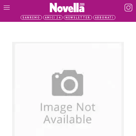
SANREMO
AMICI 24
NEWSLETTER
ABBONATI