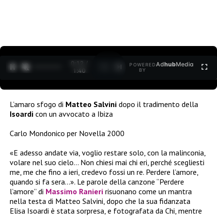
0:12 /
Ad
hub
Media
POWERED
1
/
2
1:40
BY
L’amaro sfogo di
Matteo Salvini
dopo il tradimento della
Isoardi
con un avvocato a Ibiza
Carlo Mondonico per Novella 2000
«E adesso andate via, voglio restare solo, con la malinconia,
volare nel suo cielo… Non chiesi mai chi eri, perché scegliesti
me, me che fino a ieri, credevo fossi un re. Perdere l’amore,
quando si fa sera…». Le parole della canzone “Perdere
l’amore” di
Massimo Ranieri
risuonano come un mantra
nella testa di Matteo Salvini, dopo che la sua fidanzata
Elisa Isoardi è stata sorpresa, e fotografata da Chi, mentre