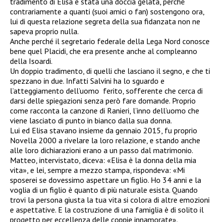
tradimento di Elisa è stata una doccia gelata, perché
contrariamente a quanti (suoi amici o fan) sostengono ora,
lui di questa relazione segreta della sua fidanzata non ne
sapeva proprio nulla.
Anche perché il segretario federale della Lega Nord conosce
bene quel Placidi, che era presente anche al compleanno
della Isoardi.
Un doppio tradimento, di quelli che lasciano il segno, e che ti
spezzano in due. Infatti Salvini ha lo sguardo e
l’atteggiamento dell’uomo ferito, sofferente che cerca di
darsi delle spiegazioni senza però fare domande. Proprio
come racconta la canzone di Ranieri, l’inno dell’uomo che
viene lasciato di punto in bianco dalla sua donna.
Lui ed Elisa stavano insieme da gennaio 2015, fu proprio
Novella 2000 a rivelare la loro relazione, e stando anche
alle loro dichiarazioni erano a un passo dal matrimonio.
Matteo, intervistato, diceva: «Elisa è la donna della mia
vita», e lei, sempre a mezzo stampa, rispondeva: «Mi
sposerei se dovessimo aspettare un figlio. Ho 34 anni e la
voglia di un figlio è quanto di più naturale esista. Quando
trovi la persona giusta la tua vita si colora di altre emozioni
e aspettative. E la costruzione di una famiglia è di solito il
progetto per eccellenza delle coppie innamorate».