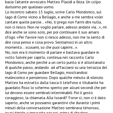
bacia l’aitante avvocato Matteo Placidi a Ibiza. Un colpo
durissimo per qualsiasi uomo.
Lo incontro sabato 15 luglio, scrive Carlo Mondonico, sul
lago di Como vicino a Bellagio, e anche a me sembra voler
cantare quelle parole… «No, ti prego non farmi dire nulla,
non ci riesco. Non ne voglio parlare, adesso andate via…», mi
dice anche se sono solo, per poi continuare il suo amaro
sfogo. «Per favore non ci riesco adesso, non me la sento di
dire cosa penso e cosa provo. Sentiamoci in un altro
momento… scusami, so che puoi capirmi…».
No, non era il momento di parlare e bastava guardare in
volto Salvini per capirlo, continua nel racconto Carlo
Mondonico, anche perché a un certo punto si è allontanato
di qualche passo, andando ad affacciarsi su una terrazza del
lago di Como per guardare Bellagio, mostrandosi
malinconico e pensieroso. Dopo qualche minuto di silenzio
Matteo ha estratto dalla tasca il telefono e titubante ha
guardato fisso lo schermo spento per alcuni secondi che per
lui devono essere sembrati interminabili. Poi il gesto
coraggioso, la chiamata. Alla Isoardi? Forse sì, non ci è dato
saperlo, anche se possiamo garantirvi che durante i primi
minuti della conversazione Matteo sembrava timoroso,
quasi timido e impaurito per poi, prima di chiudere,