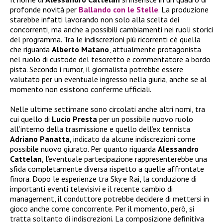
profonde novità per
Ballando con le Stelle
. La produzione
starebbe infatti lavorando non solo alla scelta dei
concorrenti, ma anche a possibili cambiamenti nei ruoli storici
del programma. Tra le indiscrezioni più ricorrenti c’è quella
che riguarda
Alberto Matano
, attualmente protagonista
nel ruolo di custode del tesoretto e commentatore a bordo
pista. Secondo i rumor, il giornalista potrebbe essere
valutato per un eventuale ingresso nella giuria, anche se al
momento non esistono conferme ufficiali.
Nelle ultime settimane sono circolati anche altri nomi, tra
cui quello di
Lucio Presta
per un possibile nuovo ruolo
all’interno della trasmissione e quello dell’ex tennista
Adriano Panatta
, indicato da alcune indiscrezioni come
possibile nuovo giurato. Per quanto riguarda
Alessandro
Cattelan
, l’eventuale partecipazione rappresenterebbe una
sfida completamente diversa rispetto a quelle affrontate
finora. Dopo le esperienze tra Sky e Rai, la conduzione di
importanti eventi televisivi e il recente cambio di
management, il conduttore potrebbe decidere di mettersi in
gioco anche come concorrente. Per il momento, però, si
tratta soltanto di indiscrezioni. La composizione definitiva