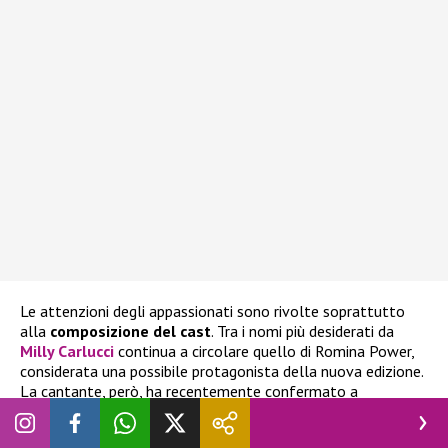
Le attenzioni degli appassionati sono rivolte soprattutto
alla
composizione del cast
. Tra i nomi più desiderati da
Milly Carlucci
continua a circolare quello di
Romina Power,
considerata una possibile protagonista della nuova edizione.
La cantante, però, ha recentemente confermato a
SuperGuida TV
la propria volontà di non partecipare al
programma, spegnendo così le aspettative di chi sperava di