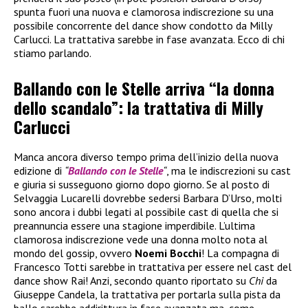
spunta fuori una nuova e clamorosa indiscrezione su una
possibile concorrente del dance show condotto da Milly
Carlucci. La trattativa sarebbe in fase avanzata. Ecco di chi
stiamo parlando.
Ballando con le Stelle arriva “la donna
dello scandalo”: la trattativa di Milly
Carlucci
Manca ancora diverso tempo prima dell’inizio della nuova
edizione di
“
Ballando con le Stelle
“
, ma le indiscrezioni su cast
e giuria si susseguono giorno dopo giorno. Se al posto di
Selvaggia Lucarelli dovrebbe sedersi Barbara D’Urso, molti
sono ancora i dubbi legati al possibile cast di quella che si
preannuncia essere una stagione imperdibile. L’ultima
clamorosa indiscrezione vede una donna molto nota al
mondo del gossip, ovvero
Noemi Bocchi
! La compagna di
Francesco Totti sarebbe in trattativa per essere nel cast del
dance show Rai! Anzi, secondo quanto riportato su
Chi
da
Giuseppe Candela, la trattativa per portarla sulla pista da
ballo sarebbe addirittura in fase avanzata ma, come