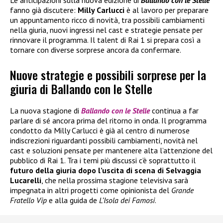
Le anticipazioni sulla nuova edizione di
Ballando con le Stelle
fanno già discutere:
Milly Carlucci
è al lavoro per preparare
un appuntamento ricco di novità, tra possibili cambiamenti
nella giuria, nuovi ingressi nel cast e strategie pensate per
rinnovare il programma. Il talent di Rai 1 si prepara così a
tornare con diverse sorprese ancora da confermare.
Nuove strategie e possibili sorprese per la
giuria di Ballando con le Stelle
La nuova stagione di
Ballando con le Stelle
continua a far
parlare di sé ancora prima del ritorno in onda. Il programma
condotto da Milly Carlucci è già al centro di numerose
indiscrezioni riguardanti possibili cambiamenti, novità nel
cast e soluzioni pensate per mantenere alta l’attenzione del
pubblico di Rai 1. Tra i temi più discussi c’è soprattutto il
futuro della giuria dopo l’uscita di scena di Selvaggia
Lucarelli
, che nella prossima stagione televisiva sarà
impegnata in altri progetti come opinionista del
Grande
Fratello Vip
e alla guida de
L’Isola dei Famosi
.