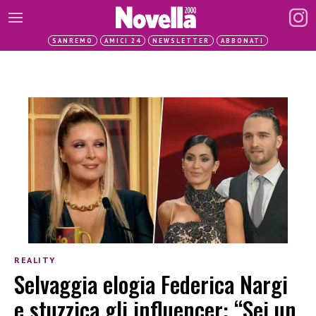
SANREMO
AMICI 24
NEWSLETTER
ABBONATI
REALITY
Selvaggia elogia Federica Nargi
e stuzzica gli influencer: “Sei un