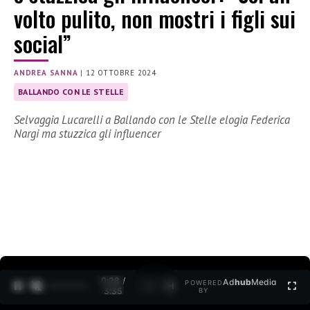
volto pulito, non mostri i figli sui
social”
ANDREA SANNA
|
12 OTTOBRE 2024
BALLANDO CON LE STELLE
Selvaggia Lucarelli a Ballando con le Stelle elogia Federica
Nargi ma stuzzica gli influencer
0:29 /
Ad
hub
Media
POWERED
1
/
2
3:35
BY