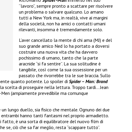
Ritroviamo
Spider-Man
immerso nel suo
“lavoro”, sempre pronto a scattare per risolvere
un problema o salvare qualcuno. Lo amano
tutti a New York ma, in realtà, vive ai margini
della società, non ha amici o contatti umani
rilevanti, insomma è tremendamente solo.
L’aver cancellato la mente di chi ama (MJ) e del
suo grande amico Ned lo ha portato a doversi
costruire una nuova vita che ha davvero
pochissimo di umano, tanto che la parte
aracnide “si fa sentire”. La sua solitudine è
tangibile, così come la sua ossessione per un
passato che rivorrebbe tra le sue braccia. Sullo
ente quanto potente. Lo spoiler di
Spider – Man: Brand
 la scelta di proseguire nella lettura. Troppo tardi… Jean
li X-Men (ampiamente prevedibile ma comunque
 un lungo duello, sia fisico che mentale. Ognuno dei due
a, entrambi hanno tanti fantasmi nel proprio armadietto.
 fatto, è una sorta di equilibratore del nuovo film di
he se, ciò che sa far meglio, resta “scappare tutto”.