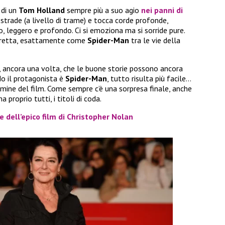
 di un
Tom Holland
sempre più a suo agio
nei panni di
trade (a livello di trame) e tocca corde profonde,
, leggero e profondo. Ci si emoziona ma si sorride pure.
n fretta, esattamente come
Spider-Man
tra le vie della
a, ancora una volta, che le buone storie possono ancora
do il protagonista è
Spider-Man
, tutto risulta più facile…
ermine del film. Come sempre c’è una sorpresa finale, anche
 proprio tutti, i titoli di coda.
 dell’epico film di Christopher Nolan