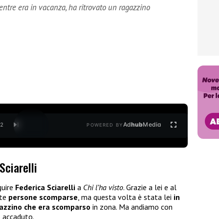
entre era in vacanza, ha ritrovato un ragazzino
Ad
hub
Media
/
2
POWERED BY
Sciarelli
guire
Federica Sciarelli
a
Chi l’ha visto
. Grazie a lei e al
lte
persone scomparse
, ma questa volta è stata lei
in
gazzino che era scomparso
in zona. Ma andiamo con
o accaduto.