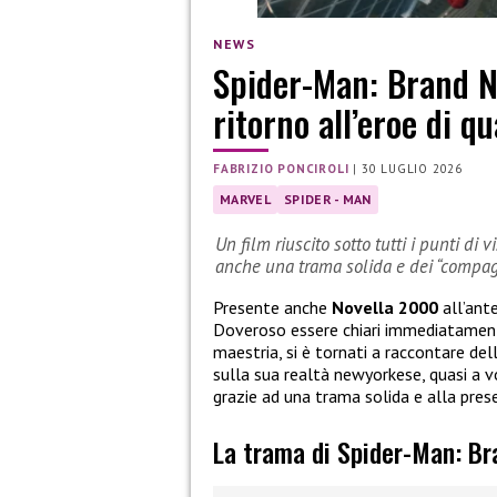
NEWS
Spider-Man: Brand Ne
ritorno all’eroe di q
FABRIZIO PONCIROLI
|
30 LUGLIO 2026
MARVEL
SPIDER - MAN
Un film riuscito sotto tutti i punti di v
anche una trama solida e dei “compagn
Presente anche
Novella 2000
all’ant
Doveroso essere chiari immediatamente:
maestria, si è tornati a raccontare de
sulla sua realtà newyorkese, quasi a vo
grazie ad una trama solida e alla prese
La trama di Spider-Man: B