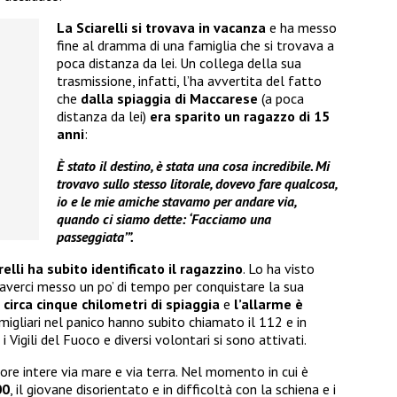
La Sciarelli si trovava in vacanza
e ha messo
fine al dramma di una famiglia che si trovava a
poca distanza da lei. Un collega della sua
trasmissione, infatti, l’ha avvertita del fatto
che
dalla spiaggia di Maccarese
(a poca
distanza da lei)
era sparito un ragazzo di 15
anni
:
È stato il destino, è stata una cosa incredibile. Mi
trovavo sullo stesso litorale, dovevo fare qualcosa,
io e le mie amiche stavamo per andare via,
quando ci siamo dette: ‘Facciamo una
passeggiata’”.
elli ha subito identificato il ragazzino
. Lo ha visto
verci messo un po’ di tempo per conquistare la sua
circa cinque chilometri di spiaggia
e
l’allarme è
famigliari nel panico hanno subito chiamato il 112 e in
 Vigili del Fuoco e diversi volontari si sono attivati.
ore intere via mare e via terra. Nel momento in cui è
00
, il giovane disorientato e in difficoltà con la schiena e i