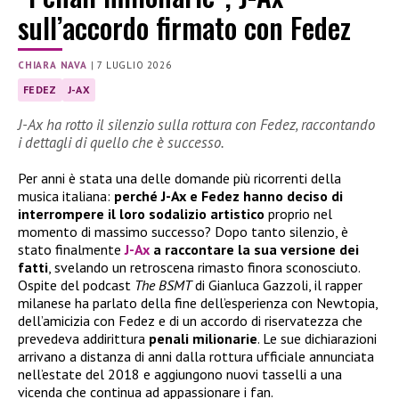
sull’accordo firmato con Fedez
CHIARA NAVA
|
7 LUGLIO 2026
FEDEZ
J-AX
J-Ax ha rotto il silenzio sulla rottura con Fedez, raccontando
i dettagli di quello che è successo.
Per anni è stata una delle domande più ricorrenti della
musica italiana:
perché J-Ax e Fedez hanno deciso di
interrompere il loro sodalizio artistico
proprio nel
momento di massimo successo? Dopo tanto silenzio, è
stato finalmente
J-Ax
a raccontare la sua versione dei
fatti
, svelando un retroscena rimasto finora sconosciuto.
Ospite del podcast
The BSMT
di Gianluca Gazzoli, il rapper
milanese ha parlato della fine dell’esperienza con Newtopia,
dell’amicizia con Fedez e di un accordo di riservatezza che
prevedeva addirittura
penali milionarie
. Le sue dichiarazioni
arrivano a distanza di anni dalla rottura ufficiale annunciata
nell’estate del 2018 e aggiungono nuovi tasselli a una
vicenda che continua ad appassionare i fan.