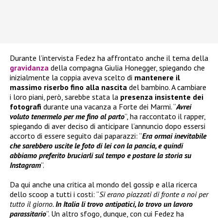
Durante l’intervista Fedez ha affrontato anche il tema della
gravidanza
della compagna Giulia Honegger, spiegando che
inizialmente la coppia aveva scelto di
mantenere il
massimo riserbo fino alla nascita
del bambino. A cambiare
i loro piani, però, sarebbe stata la
presenza insistente dei
fotografi
durante una vacanza a Forte dei Marmi. “
Avrei
voluto tenermelo per me fino al parto
”, ha raccontato il rapper,
spiegando di aver deciso di anticipare l’annuncio dopo essersi
accorto di essere seguito dai paparazzi: “
Era ormai inevitabile
che sarebbero uscite le foto di lei con la pancia, e quindi
abbiamo preferito bruciarli sul tempo e postare la storia su
Instagram
”.
Da qui anche una critica al mondo del gossip e alla ricerca
dello scoop a tutti i costi: “
Si erano piazzati di fronte a noi per
tutto il giorno.
In Italia li trovo antipatici, lo trovo un lavoro
parassitario
”. Un altro sfogo, dunque, con cui Fedez ha