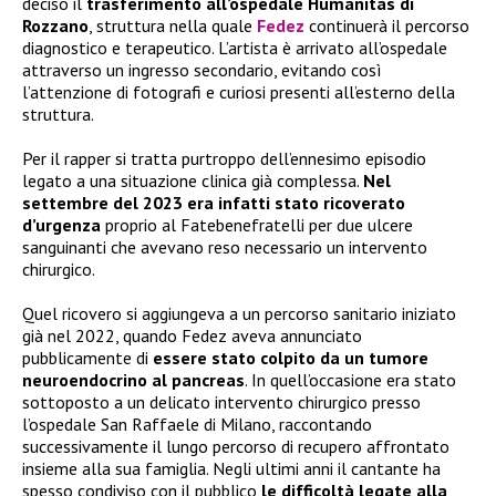
deciso il
trasferimento all’ospedale Humanitas di
Rozzano
, struttura nella quale
Fedez
continuerà il percorso
diagnostico e terapeutico. L’artista è arrivato all’ospedale
attraverso un ingresso secondario, evitando così
l’attenzione di fotografi e curiosi presenti all’esterno della
struttura.
Per il rapper si tratta purtroppo dell’ennesimo episodio
legato a una situazione clinica già complessa.
Nel
settembre del 2023 era infatti stato ricoverato
d’urgenza
proprio al Fatebenefratelli per due ulcere
sanguinanti che avevano reso necessario un intervento
chirurgico.
Quel ricovero si aggiungeva a un percorso sanitario iniziato
già nel 2022, quando Fedez aveva annunciato
pubblicamente di
essere stato colpito da un tumore
neuroendocrino al pancreas
. In quell’occasione era stato
sottoposto a un delicato intervento chirurgico presso
l’ospedale San Raffaele di Milano, raccontando
successivamente il lungo percorso di recupero affrontato
insieme alla sua famiglia. Negli ultimi anni il cantante ha
spesso condiviso con il pubblico
le difficoltà legate alla