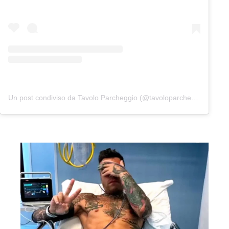
Un post condiviso da Tavolo Parcheggio (@tavoloparcheggio.podcast)