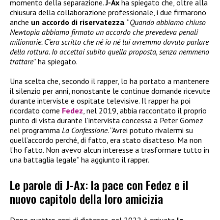
momento della separazione.
J-Ax
ha spiegato che, oltre alla
chiusura della collaborazione professionale, i due firmarono
anche
un accordo di riservatezza
. “
Quando abbiamo chiuso
Newtopia abbiamo firmato un accordo che prevedeva penali
milionarie. C’era scritto che né io né lui avremmo dovuto parlare
della rottura. Io accettai subito quella proposta, senza nemmeno
trattare
” ha spiegato.
Una scelta che, secondo il rapper, lo ha portato a mantenere
il silenzio per anni, nonostante le continue domande ricevute
durante interviste e ospitate televisive. Il rapper ha poi
ricordato come
Fedez
, nel 2019, abbia raccontato il proprio
punto di vista durante l’intervista concessa a Peter Gomez
nel programma
La Confessione
. “Avrei potuto rivalermi su
quell’accordo perché, di fatto, era stato disatteso. Ma non
l’ho fatto. Non avevo alcun interesse a trasformare tutto in
una battaglia legale” ha aggiunto il rapper.
Le parole di J-Ax: la pace con Fedez e il
nuovo capitolo della loro amicizia
Dopo quattro anni di distanza, nel 2022 è arrivata
la