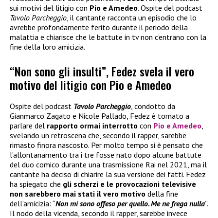
sui motivi del litigio con
Pio e Amedeo
. Ospite del podcast
Tavolo Parcheggio
, il cantante racconta un episodio che lo
avrebbe profondamente ferito durante il periodo della
malattia e chiarisce che le battute in tv non c’entrano con la
fine della loro amicizia.
“Non sono gli insulti”, Fedez svela il vero
motivo del litigio con Pio e Amedeo
Ospite del podcast
Tavolo Parcheggio
, condotto da
Gianmarco Zagato e Nicole Pallado, Fedez è tornato a
parlare del
rapporto ormai interrotto
con
Pio e Amedeo
,
svelando un retroscena che, secondo il rapper, sarebbe
rimasto finora nascosto. Per molto tempo si è pensato che
l’allontanamento tra i tre fosse nato dopo alcune battute
del duo comico durante una trasmissione Rai nel 2021, ma il
cantante ha deciso di chiarire la sua versione dei fatti. Fedez
ha spiegato che
gli scherzi e le provocazioni televisive
non sarebbero mai stati il vero motivo
della fine
dell’amicizia: “
Non mi sono offeso per quello. Me ne frega nulla
”.
Il nodo della vicenda, secondo il rapper, sarebbe invece