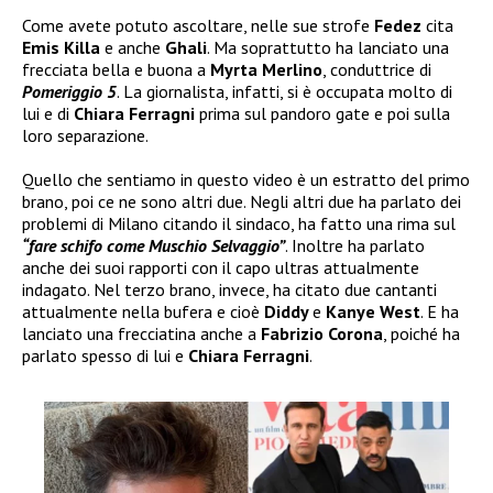
Come avete potuto ascoltare, nelle sue strofe
Fedez
cita
Emis Killa
e anche
Ghali
. Ma soprattutto ha lanciato una
frecciata bella e buona a
Myrta Merlino
, conduttrice di
Pomeriggio 5
. La giornalista, infatti, si è occupata molto di
lui e di
Chiara Ferragni
prima sul pandoro gate e poi sulla
loro separazione.
Quello che sentiamo in questo video è un estratto del primo
brano, poi ce ne sono altri due. Negli altri due ha parlato dei
problemi di Milano citando il sindaco, ha fatto una rima sul
“fare schifo come Muschio Selvaggio”
. Inoltre ha parlato
anche dei suoi rapporti con il capo ultras attualmente
indagato. Nel terzo brano, invece, ha citato due cantanti
attualmente nella bufera e cioè
Diddy
e
Kanye West
. E ha
lanciato una frecciatina anche a
Fabrizio Corona
, poiché ha
parlato spesso di lui e
Chiara Ferragni
.