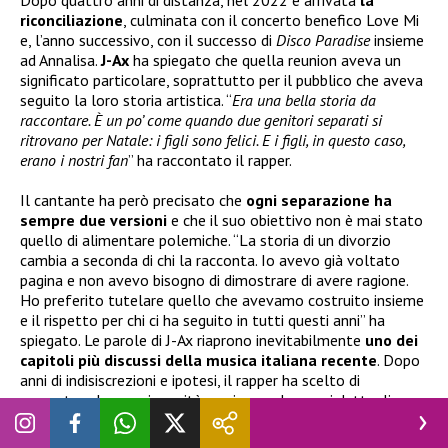
riconciliazione
, culminata con il concerto benefico Love Mi
e, l’anno successivo, con il successo di
Disco Paradise
insieme
ad Annalisa.
J-Ax
ha spiegato che quella reunion aveva un
significato particolare, soprattutto per il pubblico che aveva
seguito la loro storia artistica. “
Era una bella storia da
raccontare. È un po’ come quando due genitori separati si
ritrovano per Natale: i figli sono felici. E i figli, in questo caso,
erano i nostri fan
” ha raccontato il rapper.
Il cantante ha però precisato che
ogni separazione ha
sempre due versioni
e che il suo obiettivo non è mai stato
quello di alimentare polemiche. “La storia di un divorzio
cambia a seconda di chi la racconta. Io avevo già voltato
pagina e non avevo bisogno di dimostrare di avere ragione.
Ho preferito tutelare quello che avevamo costruito insieme
e il rispetto per chi ci ha seguito in tutti questi anni” ha
spiegato. Le parole di J-Ax riaprono inevitabilmente
uno dei
capitoli più discussi della musica italiana recente
. Dopo
anni di indisiscrezioni e ipotesi, il rapper ha scelto di
raccontare la propria verità, aggiungendo nuovi dettagli su
una rottura che continua ancora oggi a far parlare il
pubblico.