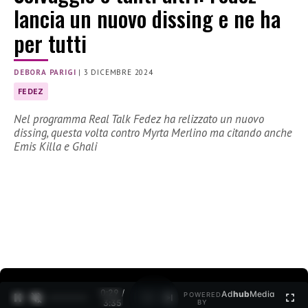
lancia un nuovo dissing e ne ha
per tutti
DEBORA PARIGI
|
3 DICEMBRE 2024
FEDEZ
Nel programma Real Talk Fedez ha relizzato un nuovo
dissing, questa volta contro Myrta Merlino ma citando anche
Emis Killa e Ghali
0:30 /
Ad
hub
Media
POWERED
1
/
2
3:35
BY