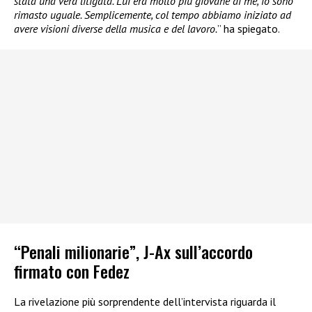
stata una vera litigata. Lui era molto più giovane di me, io sono
rimasto uguale. Semplicemente, col tempo abbiamo iniziato ad
avere visioni diverse della musica e del lavoro.
” ha spiegato.
“Penali milionarie”, J-Ax sull’accordo
firmato con Fedez
La rivelazione più sorprendente dell’intervista riguarda il