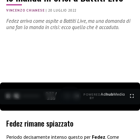
VINCENZO CHIANESE
|
20 LUGLIO 2022
Fedez arriva come ospite a Battiti Live, ma una domanda di
una fan lo manda in crisi: ecco quello che è accaduto.
0:27 /
Ad
hub
Media
POWERED
1
/
2
3:35
BY
Fedez rimane spiazzato
Periodo decisamente intenso questo per
Fedez
. Come