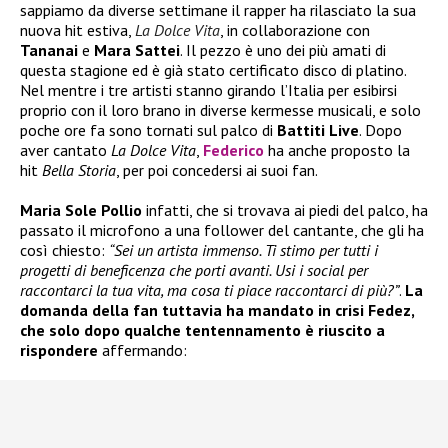
sappiamo da diverse settimane il rapper ha rilasciato la sua
nuova hit estiva,
La Dolce Vita
, in collaborazione con
Tananai
e
Mara Sattei
. Il pezzo è uno dei più amati di
questa stagione ed è già stato certificato disco di platino.
Nel mentre i tre artisti stanno girando l’Italia per esibirsi
proprio con il loro brano in diverse kermesse musicali, e solo
poche ore fa sono tornati sul palco di
Battiti Live
. Dopo
aver cantato
La Dolce Vita
,
Federico
ha anche proposto la
hit
Bella Storia
, per poi concedersi ai suoi fan.
Maria Sole Pollio
infatti, che si trovava ai piedi del palco, ha
passato il microfono a una follower del cantante, che gli ha
così chiesto:
“Sei un artista immenso. Ti stimo per tutti i
progetti di beneficenza che porti avanti. Usi i social per
raccontarci la tua vita, ma cosa ti piace raccontarci di più?”
.
La
domanda della fan tuttavia ha mandato in crisi Fedez,
che solo dopo qualche tentennamento è riuscito a
rispondere
affermando: