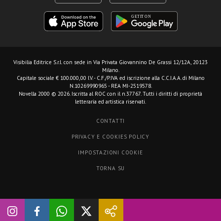
Visibilia Editrice S.r.l.
con sede in Via Privata Giovannino De Grassi 12/12A, 20123
Milano.
Capitale sociale € 100.000,00 I.V. - C.F./P.IVA ed iscrizione alla C.C.I.A.A. di Milano
N.10269990965 - REA MI-2519578.
Novella 2000 © 2026. Iscritta al ROC con il n.37767. Tutti i diritti di proprietà
letteraria ed artistica riservati.
CONTATTI
PRIVACY E COOKIES POLICY
IMPOSTAZIONI COOKIE
TORNA SU