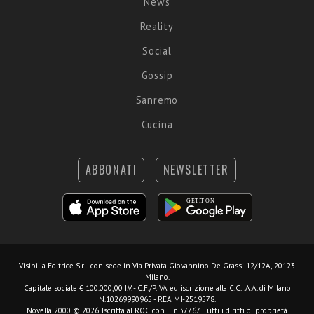
News
Reality
Social
Gossip
Sanremo
Cucina
ABBONATI
NEWSLETTER
Visibilia Editrice S.r.l.
con sede in Via Privata Giovannino De Grassi 12/12A, 20123
Milano.
Capitale sociale € 100.000,00 I.V. - C.F./P.IVA ed iscrizione alla C.C.I.A.A. di Milano
N.10269990965 - REA MI-2519578.
Novella 2000 © 2026. Iscritta al ROC con il n.37767. Tutti i diritti di proprietà