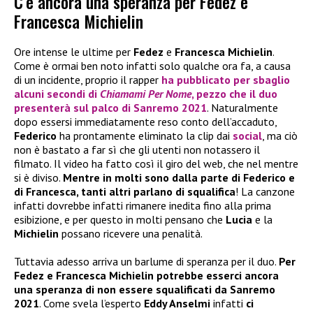
C’è ancora una speranza per Fedez e
Francesca Michielin
Ore intense le ultime per
Fedez
e
Francesca Michielin
.
Come è ormai ben noto infatti solo qualche ora fa, a causa
di un incidente, proprio il rapper
ha pubblicato per sbaglio
alcuni secondi di
Chiamami Per Nome
, pezzo che il duo
presenterà sul palco di
Sanremo 2021
. Naturalmente
dopo essersi immediatamente reso conto dell’accaduto,
Federico
ha prontamente eliminato la clip dai
social
, ma ciò
non è bastato a far sì che gli utenti non notassero il
filmato. Il video ha fatto così il giro del web, che nel mentre
si è diviso.
Mentre in molti sono dalla parte di Federico e
di Francesca, tanti altri parlano di squalifica
! La canzone
infatti dovrebbe infatti rimanere inedita fino alla prima
esibizione, e per questo in molti pensano che
Lucia
e la
Michielin
possano ricevere una penalità.
Tuttavia adesso arriva un barlume di speranza per il duo.
Per
Fedez e Francesca Michielin potrebbe esserci ancora
una speranza di non essere squalificati da Sanremo
2021
. Come svela l’esperto
Eddy Anselmi
infatti
ci