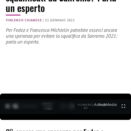
un esperto
VINCENZO CHIANESE
|
31 GENNAIO 2021
Per Fedez e Francesca Michielin potrebbe esserci ancora
una speranza per evitare la squalifica da Sanremo 2021:
parla un esperto.
0:12 /
Ad
hub
Media
POWERED
1
/
2
1:40
BY