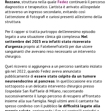
Rozzano
, struttura nella quale
Fedez
continuerà il percorso
diagnostico e terapeutico. L’artista è arrivato all’ospedale
attraverso un ingresso secondario, evitando così
l’attenzione di fotografi e curiosi presenti all’esterno della
struttura.
Per il rapper si tratta purtroppo dell’ennesimo episodio
legato a una situazione clinica già complessa.
Nel
settembre del 2023 era infatti stato ricoverato
d’urgenza
proprio al Fatebenefratelli per due ulcere
sanguinanti che avevano reso necessario un intervento
chirurgico.
Quel ricovero si aggiungeva a un percorso sanitario iniziato
già nel 2022, quando Fedez aveva annunciato
pubblicamente di
essere stato colpito da un tumore
neuroendocrino al pancreas
. In quell’occasione era stato
sottoposto a un delicato intervento chirurgico presso
l’ospedale San Raffaele di Milano, raccontando
successivamente il lungo percorso di recupero affrontato
insieme alla sua famiglia. Negli ultimi anni il cantante ha
spesso condiviso con il pubblico
le difficoltà legate alla
propria salute
, aggiornando i fan sui controlli periodici e