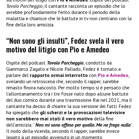
Tavolo Parcheggio
, il cantante racconta un episodio che lo
avrebbe profondamente ferito durante il periodo della
malattia e chiarisce che le battute in tv non c’entrano con la
fine della loro amicizia.
“Non sono gli insulti”, Fedez svela il vero
motivo del litigio con Pio e Amedeo
Ospite del podcast
Tavolo Parcheggio
, condotto da
Gianmarco Zagato e Nicole Pallado, Fedez è tornato a
parlare del
rapporto ormai interrotto
con
Pio e Amedeo
,
svelando un retroscena che, secondo il rapper, sarebbe
rimasto finora nascosto. Per molto tempo si è pensato che
l’allontanamento tra i tre fosse nato dopo alcune battute
del duo comico durante una trasmissione Rai nel 2021, ma il
cantante ha deciso di chiarire la sua versione dei fatti. Fedez
ha spiegato che
gli scherzi e le provocazioni televisive
non sarebbero mai stati il vero motivo
della fine
dell’amicizia: “
Non mi sono offeso per quello. Me ne frega nulla
”.
Il nodo della vicenda, secondo il rapper, sarebbe invece
legato a un episodio avvenuto in un momento