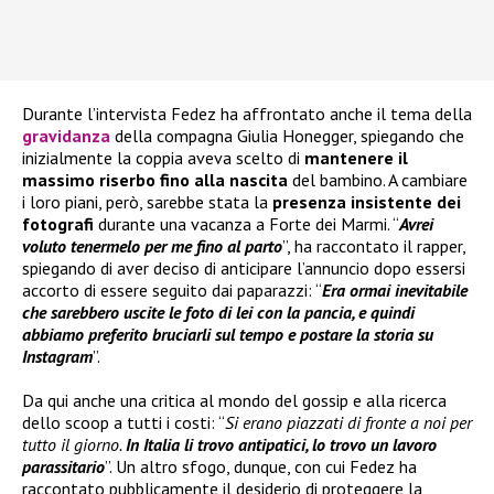
Durante l’intervista Fedez ha affrontato anche il tema della
gravidanza
della compagna Giulia Honegger, spiegando che
inizialmente la coppia aveva scelto di
mantenere il
massimo riserbo fino alla nascita
del bambino. A cambiare
i loro piani, però, sarebbe stata la
presenza insistente dei
fotografi
durante una vacanza a Forte dei Marmi. “
Avrei
voluto tenermelo per me fino al parto
”, ha raccontato il rapper,
spiegando di aver deciso di anticipare l’annuncio dopo essersi
accorto di essere seguito dai paparazzi: “
Era ormai inevitabile
che sarebbero uscite le foto di lei con la pancia, e quindi
abbiamo preferito bruciarli sul tempo e postare la storia su
Instagram
”.
Da qui anche una critica al mondo del gossip e alla ricerca
dello scoop a tutti i costi: “
Si erano piazzati di fronte a noi per
tutto il giorno.
In Italia li trovo antipatici, lo trovo un lavoro
parassitario
”. Un altro sfogo, dunque, con cui Fedez ha
raccontato pubblicamente il desiderio di proteggere la