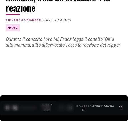
reazione
VINCENZO CHIANESE
|
28 GIUGNO 2023
FEDEZ
Durante il concerto Love Mi, Fedez legge il cartello “Dillo
alla mamma, dillo all’avvocato”: ecco la reazione del rapper
0:30 /
Ad
hub
Media
POWERED
1
/
2
3:35
BY