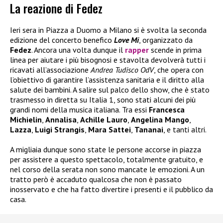
La reazione di Fedez
Ieri sera in Piazza a Duomo a Milano si è svolta la seconda
edizione del concerto benefico
Love Mi
, organizzato da
Fedez
. Ancora una volta dunque il
rapper
scende in prima
linea per aiutare i più bisognosi e stavolta devolverà tutti i
ricavati all’associazione
Andrea Tudisco OdV
, che opera con
l’obiettivo di garantire l’assistenza sanitaria e il diritto alla
salute dei bambini. A salire sul palco dello show, che è stato
trasmesso in diretta su Italia 1, sono stati alcuni dei più
grandi nomi della musica italiana. Tra essi
Francesca
Michielin
,
Annalisa
,
Achille
Lauro
,
Angelina Mango
,
Lazza
,
Luigi Strangis
,
Mara Sattei
,
Tananai
, e tanti altri.
A migliaia dunque sono state le persone accorse in piazza
per assistere a questo spettacolo, totalmente gratuito, e
nel corso della serata non sono mancate le emozioni. A un
tratto però è accaduto qualcosa che non è passato
inosservato e che ha fatto divertire i presenti e il pubblico da
casa.