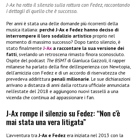
J-Ax ha rotto il silenzio sulla rottura con Fedez, raccontando
i dettagli di quello che è successo.
Per anni è stata una delle domande più ricorrenti della
musica italiana:
perché J-Ax e Fedez hanno deciso di
interrompere il loro sodalizio artistico
proprio nel
momento di massimo successo? Dopo tanto silenzio, è
stato finalmente
J-Ax
a raccontare la sua versione dei
fatti
, svelando un retroscena rimasto finora sconosciuto.
Ospite del podcast
The BSMT
di Gianluca Gazzoli, il rapper
milanese ha parlato della fine dell’esperienza con Newtopia,
dell’amicizia con Fedez e di un accordo di riservatezza che
prevedeva addirittura
penali milionarie
. Le sue dichiarazioni
arrivano a distanza di anni dalla rottura ufficiale annunciata
nell’estate del 2018 e aggiungono nuovi tasselli a una
vicenda che continua ad appassionare i fan.
J-Ax rompe il silenzio su Fedez: “Non c’è
mai stata una vera litigata”
L’avventura tra
J-Ax e Fedez
era iniziata nel 2013 con la