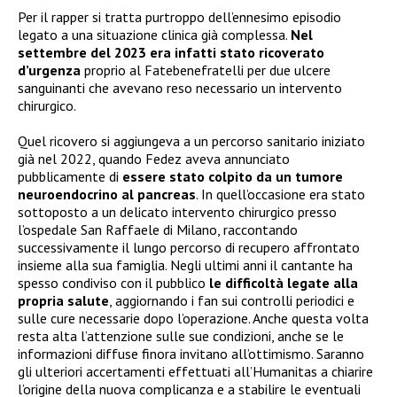
Per il rapper si tratta purtroppo dell’ennesimo episodio
legato a una situazione clinica già complessa.
Nel
settembre del 2023 era infatti stato ricoverato
d’urgenza
proprio al Fatebenefratelli per due ulcere
sanguinanti che avevano reso necessario un intervento
chirurgico.
Quel ricovero si aggiungeva a un percorso sanitario iniziato
già nel 2022, quando Fedez aveva annunciato
pubblicamente di
essere stato colpito da un tumore
neuroendocrino al pancreas
. In quell’occasione era stato
sottoposto a un delicato intervento chirurgico presso
l’ospedale San Raffaele di Milano, raccontando
successivamente il lungo percorso di recupero affrontato
insieme alla sua famiglia. Negli ultimi anni il cantante ha
spesso condiviso con il pubblico
le difficoltà legate alla
propria salute
, aggiornando i fan sui controlli periodici e
sulle cure necessarie dopo l’operazione. Anche questa volta
resta alta l’attenzione sulle sue condizioni, anche se le
informazioni diffuse finora invitano all’ottimismo. Saranno
gli ulteriori accertamenti effettuati all’Humanitas a chiarire
l’origine della nuova complicanza e a stabilire le eventuali