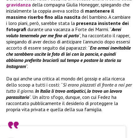
gravidanza
della compagna Giulia Honegger, spiegando che
inizialmente la coppia aveva scelto di
mantenere il
massimo riserbo fino alla nascita
del bambino. A cambiare
i loro piani, però, sarebbe stata la
presenza insistente dei
fotografi
durante una vacanza a Forte dei Marmi. “
Avrei
voluto tenermelo per me fino al parto
”, ha raccontato il rapper,
spiegando di aver deciso di anticipare l’annuncio dopo essersi
accorto di essere seguito dai paparazzi: “
Era ormai inevitabile
che sarebbero uscite le foto di lei con la pancia, e quindi
abbiamo preferito bruciarli sul tempo e postare la storia su
Instagram
”.
Da qui anche una critica al mondo del gossip e alla ricerca
dello scoop a tutti i costi: “
Si erano piazzati di fronte a noi per
tutto il giorno.
In Italia li trovo antipatici, lo trovo un lavoro
parassitario
”. Un altro sfogo, dunque, con cui Fedez ha
raccontato pubblicamente il desiderio di proteggere la
propria vita privata e quella della sua famiglia.