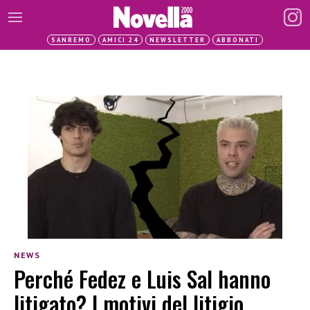
SANREMO
AMICI 24
NEWSLETTER
ABBONATI
NEWS
Perché Fedez e Luis Sal hanno
litigato? I motivi del litigio