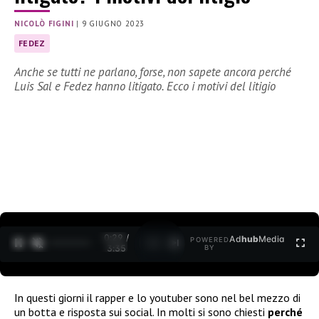
NICOLÒ FIGINI
|
9 GIUGNO 2023
FEDEZ
Anche se tutti ne parlano, forse, non sapete ancora perché
Luis Sal e Fedez hanno litigato. Ecco i motivi del litigio
0:30 /
Ad
hub
Media
POWERED
1
/
2
3:35
BY
In questi giorni il rapper e lo youtuber sono nel bel mezzo di
un botta e risposta sui social. In molti si sono chiesti
perché