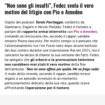
“Non sono gli insulti”, Fedez svela il vero
motivo del litigio con Pio e Amedeo
Ospite del podcast
Tavolo Parcheggio
, condotto da
Gianmarco Zagato e Nicole Pallado, Fedez è tornato a
parlare del
rapporto ormai interrotto
con
Pio e Amedeo
,
svelando un retroscena che, secondo il rapper, sarebbe
rimasto finora nascosto. Per molto tempo si è pensato che
l’allontanamento tra i tre fosse nato dopo alcune battute
del duo comico durante una trasmissione Rai nel 2021, ma il
cantante ha deciso di chiarire la sua versione dei fatti. Fedez
ha spiegato che
gli scherzi e le provocazioni televisive
non sarebbero mai stati il vero motivo
della fine
dell’amicizia: “
Non mi sono offeso per quello. Me ne frega nulla
”.
Il nodo della vicenda, secondo il rapper, sarebbe invece
legato a un episodio avvenuto in un momento
particolarmente delicato della sua vita, quando stava
affrontando
l’operazione per il tumore
.