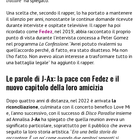
trattare
” ha spiegato.
Una scelta che, secondo il rapper, lo ha portato a mantenere
il silenzio per anni, nonostante le continue domande ricevute
durante interviste e ospitate televisive. Il rapper ha poi
ricordato come
Fedez
, nel 2019, abbia raccontato il proprio
punto di vista durante l’intervista concessa a Peter Gomez
nel programma
La Confessione
. “Avrei potuto rivalermi su
quell’accordo perché, di fatto, era stato disatteso. Ma non
l’ho fatto. Non avevo alcun interesse a trasformare tutto in
una battaglia legale” ha aggiunto il rapper.
Le parole di J-Ax: la pace con Fedez e il
nuovo capitolo della loro amicizia
Dopo quattro anni di distanza, nel 2022 è arrivata
la
riconciliazione
, culminata con il concerto benefico Love Mi
e, l’anno successivo, con il successo di
Disco Paradise
insieme
ad Annalisa.
J-Ax
ha spiegato che quella reunion aveva un
significato particolare, soprattutto per il pubblico che aveva
seguito la loro storia artistica. “
Era una bella storia da
raccontare. È un po’ come quando due genitori separati si