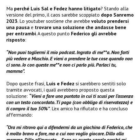
Ma
perché Luis Sal e Fedez hanno litigato
? Stando alla
versione del primo, il caos sarebbe scoppiato
dopo Sanremo
2023
. Lo youtuber sostiene che avrebbe
voluto prendersi
una pausa
e
trovare una soluzione che andasse bene
per entrambi
. A questo punto
Federico gli avrebbe
risposto
:
“Non puoi togliermi il mio podcast. Ingrato di me**a. Non farti
più vedere a Muschio. E vieni a prendere le tue cose quando non
ci sono. Io con queste me**e non ci parlo più. Parlaci tu,
mamma”.
Dopo queste frasi,
Luis e Fedez
si sarebbero sentiti solo
tramite avvocati, i quali avrebbero proposto questa
soluzione:
“Vieni a fare una puntata in cui ti scusi per l’assenza
con un testo concordato. Ti pago (con obbligo di riservatezza) e
ti compro il tuo 50%”
. L’ex amico ha rifiutato e ha concluso
affermando:
“Ora mi ritrovo qui a difendermi da un giochino di Federico, che
è molto bravo a fare, ma a cui non voglio giocare. Dillo alla
mamma. Dillo all’avocato… Sono su questo canale perché mi