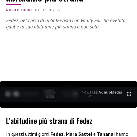
NICOLÒ FIGINI
|
8 LUGLIO 2022
Fedez, nel corso di un’intervista con Vanity Fair, ha rivelato
qual è la sua abitudine più strana e non solo
0:28 /
Ad
hub
Media
POWERED
1
/
2
3:35
BY
L’abitudine più strana di Fedez
In questi ultimi giorni
Fedez
,
Mara Sattei
e
Tananai
hanno