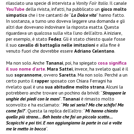
rilasciato una specie di intervista a
Vanity Fair Italia
. Il canale
YouTube
della rivista, infatti, ha pubblicato un
gioco molto
simpatico
che i tre cantanti de “
La Dolce vita
” hanno fatto.
In sostanza, a turno uno doveva leggere una domanda e gli
altri due dovevano indovinare la risposta esatta. Questa
riguardava un qualcosa sulla vita l’uno dell’altro. A iniziare,
per esempio, è stato
Fedez
. Gli è stato chiesto quale fosse
il suo
cavallo di battaglia nelle imitazioni
e alla fine è
venuto fuori che dovrebbe essere
Adriano Celentano
.
Ma non solo. Anche
Tananai
, poi, ha spiegato
cosa significa
il suo nome d’arte
.
Mara Sattei
, invece, ha svelato qual è il
suo
soprannome
, ovvero
Saretta
. Ma non solo. Perché a un
certo punto il
rapper
sposato con Chiara Ferragni ha
rivelato qual è una
sua abitudine molto strana
. Alcuni la
potrebbero anche trovare un pochino da brividi: “
Strappare le
unghie dei piedi con le mani
“.
Tananai
è rimasto molto
sconvolto e ha esclamato: “
Ma sei serio? Ma che schifo! Ma
come fai?
“. Questa la replica dell’altro: “
Mi hanno chiesto
quella più strana… Beh basta che fai un piccolo scatto…
Scapicchi e poi tiri. E non aggiungiamo la parte in cui a volte
me le metto in bocca
“.