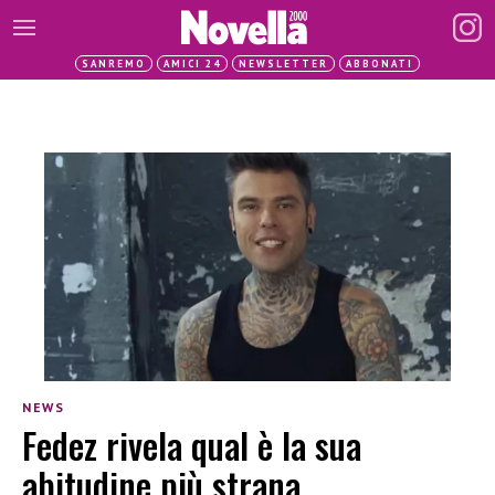
SANREMO
AMICI 24
NEWSLETTER
ABBONATI
NEWS
Fedez rivela qual è la sua
abitudine più strana