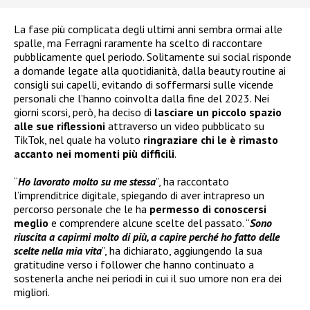
La fase più complicata degli ultimi anni sembra ormai alle
spalle, ma Ferragni raramente ha scelto di raccontare
pubblicamente quel periodo. Solitamente sui social risponde
a domande legate alla quotidianità, dalla beauty routine ai
consigli sui capelli, evitando di soffermarsi sulle vicende
personali che l’hanno coinvolta dalla fine del 2023. Nei
giorni scorsi, però, ha deciso di
lasciare un piccolo spazio
alle sue riflessioni
attraverso un video pubblicato su
TikTok, nel quale ha voluto
ringraziare chi le è rimasto
accanto nei momenti più difficili
.
“
Ho lavorato molto su me stessa
”, ha raccontato
l’imprenditrice digitale, spiegando di aver intrapreso un
percorso personale che le ha
permesso di conoscersi
meglio
e comprendere alcune scelte del passato. “
Sono
riuscita a capirmi molto di più, a capire perché ho fatto delle
scelte nella mia vita
”, ha dichiarato, aggiungendo la sua
gratitudine verso i follower che hanno continuato a
sostenerla anche nei periodi in cui il suo umore non era dei
migliori.