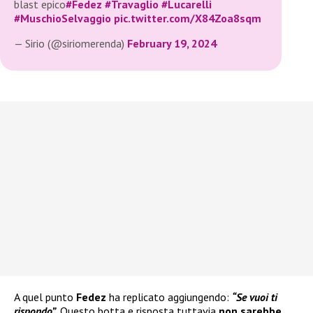
blast epico
#Fedez
#Travaglio
#Lucarelli
#MuschioSelvaggio
pic.twitter.com/X84Zoa8sqm
— Sirio (@siriomerenda)
February 19, 2024
A quel punto
Fedez
ha replicato aggiungendo:
“Se vuoi ti
rispondo”
. Questo botta e risposta tuttavia
non sarebbe