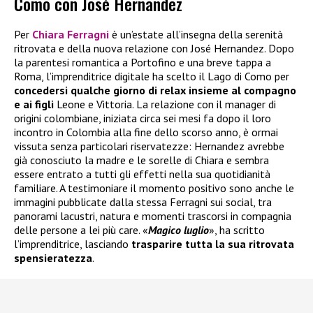
Como con José Hernandez
Per
Chiara Ferragni
è un’estate all’insegna della serenità
ritrovata e della nuova relazione con José Hernandez. Dopo
la parentesi romantica a Portofino e una breve tappa a
Roma, l’imprenditrice digitale ha scelto il Lago di Como per
concedersi qualche giorno di relax insieme al compagno
e ai figli
Leone e Vittoria. La relazione con il manager di
origini colombiane, iniziata circa sei mesi fa dopo il loro
incontro in Colombia alla fine dello scorso anno, è ormai
vissuta senza particolari riservatezze: Hernandez avrebbe
già conosciuto la madre e le sorelle di Chiara e sembra
essere entrato a tutti gli effetti nella sua quotidianità
familiare. A testimoniare il momento positivo sono anche le
immagini pubblicate dalla stessa Ferragni sui social, tra
panorami lacustri, natura e momenti trascorsi in compagnia
delle persone a lei più care. «
Magico luglio
», ha scritto
l’imprenditrice, lasciando
trasparire tutta la sua ritrovata
spensieratezza
.