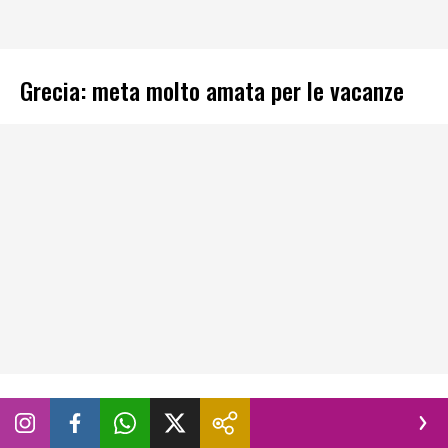
Grecia: meta molto amata per le vacanze
Negli ultimi anni
Milos
è diventata una delle mete più
richieste della Grecia grazie al perfetto equilibrio tra natura
incontaminata e autenticità.