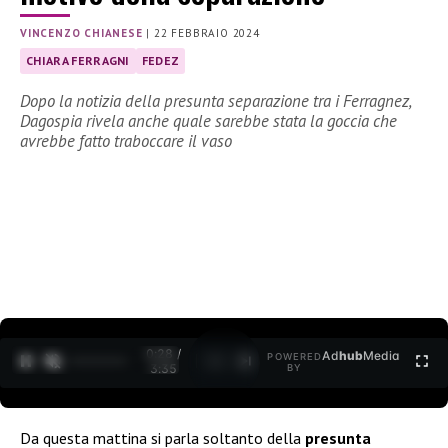
VINCENZO CHIANESE
|
22 FEBBRAIO 2024
CHIARA FERRAGNI
FEDEZ
Dopo la notizia della presunta separazione tra i Ferragnez,
Dagospia rivela anche quale sarebbe stata la goccia che
avrebbe fatto traboccare il vaso
0:29 /
Ad
hub
Media
POWERED
1
/
2
3:35
BY
Da questa mattina si parla soltanto della
presunta