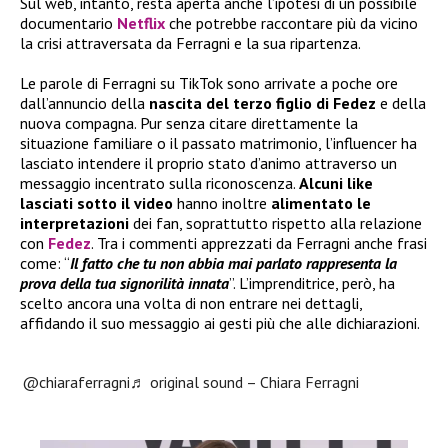
Sul web, intanto, resta aperta anche l’ipotesi di un possibile
documentario
Netflix
che potrebbe raccontare più da vicino
la crisi attraversata da Ferragni e la sua ripartenza.
Le parole di Ferragni su TikTok sono arrivate a poche ore
dall’annuncio della
nascita del terzo figlio di Fedez
e della
nuova compagna. Pur senza citare direttamente la
situazione familiare o il passato matrimonio, l’influencer ha
lasciato intendere il proprio stato d’animo attraverso un
messaggio incentrato sulla riconoscenza.
Alcuni like
lasciati sotto il video
hanno inoltre
alimentato le
interpretazioni
dei fan, soprattutto rispetto alla relazione
con
Fedez
. Tra i commenti apprezzati da Ferragni anche frasi
come: “
Il fatto che tu non abbia mai parlato rappresenta la
prova della tua signorilità innata
”. L’imprenditrice, però, ha
scelto ancora una volta di non entrare nei dettagli,
affidando il suo messaggio ai gesti più che alle dichiarazioni.
@chiaraferragni
♬ original sound – Chiara Ferragni