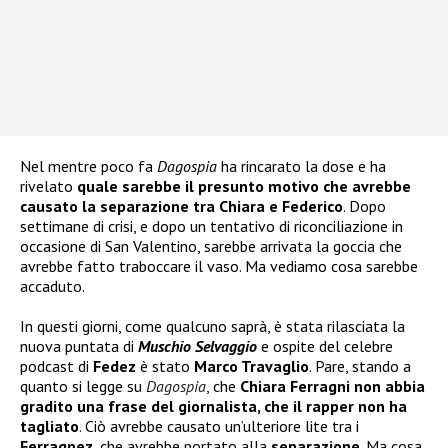
Nel mentre poco fa
Dagospia
ha rincarato la dose e ha
rivelato
quale sarebbe il presunto motivo che avrebbe
causato la separazione tra Chiara e Federico
. Dopo
settimane di crisi, e dopo un tentativo di riconciliazione in
occasione di San Valentino, sarebbe arrivata la goccia che
avrebbe fatto traboccare il vaso. Ma vediamo cosa sarebbe
accaduto.
In questi giorni, come qualcuno saprà, è stata rilasciata la
nuova puntata di
Muschio Selvaggio
e ospite del celebre
podcast di
Fedez
è stato
Marco Travaglio
. Pare, stando a
quanto si legge su
Dagospia
, che
Chiara Ferragni non abbia
gradito una frase del giornalista, che il rapper non ha
tagliato
. Ciò avrebbe causato un’ulteriore lite tra i
Ferragnez
, che avrebbe portato alla
separazione
. Ma cosa