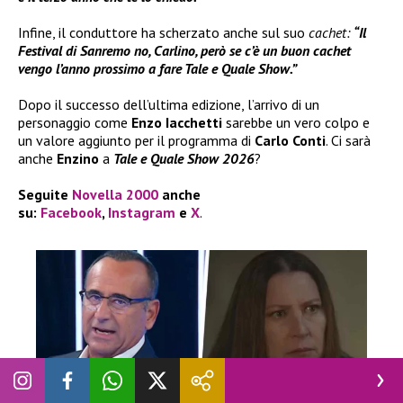
Infine, il conduttore ha scherzato anche sul suo
cachet:
“Il
Festival di Sanremo no, Carlino, però se c’è un buon cachet
vengo l’anno prossimo a fare Tale e Quale Show.”
Dopo il successo dell’ultima edizione, l’arrivo di un
personaggio come
Enzo Iacchetti
sarebbe un vero colpo e
un valore aggiunto per il programma di
Carlo Conti
. Ci sarà
anche
Enzino
a
Tale e Quale Show 2026
?
Seguite
Novella 2000
anche
su:
Facebook
,
Instagram
e
X
.