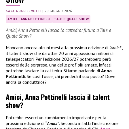
SARA GUGLIELMETTI
|
29 GIUGNO 2026
AMICI
ANNA PETTINELLI
TALE E QUALE SHOW
Amici, Anna Pettinelli lascia la cattedra: futuro a Tale e
Quale Show?
Mancano ancora alcuni mesi alla prossima edizione di
“Amici
“,
il talent show che da oltre 20 anni appassiona milioni di
telespettatori. Per l’edizione 2026/27 potrebbero però
esserci delle sorprese, una delle prof più amate, infatti,
potrebbe lasciare la cattedra. Stiamo parlando di
Anna
Pettinell
i. Se così fosse, chi prenderà il suo posto? Dove
andrà la conduttrice?
Amici, Anna Pettinelli lascia il talent
show?
Potrebbe esserci un cambiamento importante per la
prossima edizione di “
Amici”
. Secondo infatti l’indiscrezione
lanciata da Giuseppe Candela sulle pagine di
Chi
,
Anna