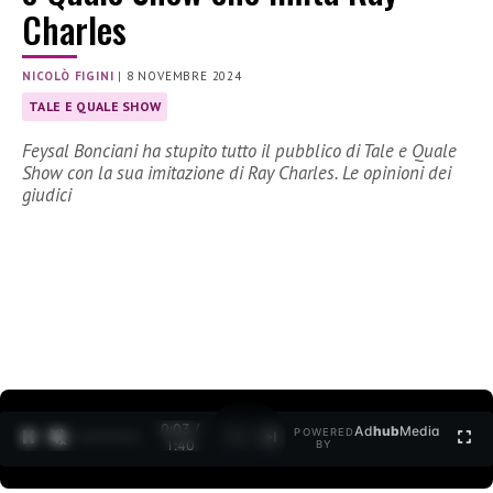
Charles
NICOLÒ FIGINI
|
8 NOVEMBRE 2024
TALE E QUALE SHOW
Feysal Bonciani ha stupito tutto il pubblico di Tale e Quale
Show con la sua imitazione di Ray Charles. Le opinioni dei
giudici
0:04 /
Ad
hub
Media
POWERED
1
/
2
1:40
BY