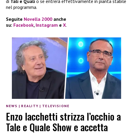
di
Tali e Quali
o se entrerà effettivamente in pianta stabile
nel programma.
Seguite
Novella 2000
anche
su:
Facebook
,
Instagram
e
X
.
NEWS
|
REALITY
|
TELEVISIONE
Enzo Iacchetti strizza l’occhio a
Tale e Quale Show e accetta