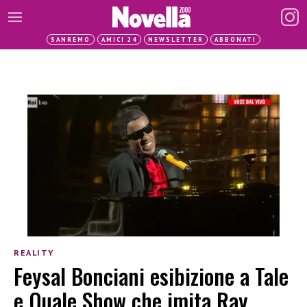
SANREMO
AMICI 24
NEWSLETTER
ABBONATI
REALITY
Feysal Bonciani esibizione a Tale
e Quale Show che imita Ray