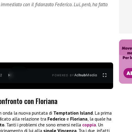
o immediato con il fidanzato Federico. Lui, però, ha fatto
Ad
hub
Media
/
2
POWERED BY
confronto con Floriana
 in onda la nuova puntata di
Temptation Island
. La prima
icato alla relazione tra
Federico
e
Floriana
, la quale ha
to
. Tanti i problemi che sono emersi nella
coppia
. Un
vicinamento di lui alla
single Vincenza
. Tra i due, infatti,