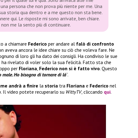
 per il quale lui è qua. Sono arrivata alle mie
 è una persona che non prova più niente per me. Una
sua storia qua dentro e a me questo non sta bene.
nere qui. Le risposte mi sono arrivate, ben chiare.
 non me la sento più di continuare.
to a chiamare
Federico
per andare al
falò di confronto
non aveva ancora le idee chiare su ciò che voleva fare. Ne
ognuno di loro gli ha dato dei consigli. Ha condiviso le sue
 ha rivelato di voler solo la sua felicità. Fatto sta che
troppo per
Floriana
,
Federico non si è fatto vivo
. Questo
 male. Ho bisogno di tornare di là
“.
me andrà a finire
la
storia
tra
Floriana
e
Federico
nel
e
. Il video potete recuperarlo su
WittyTV
, cliccando
qui
.