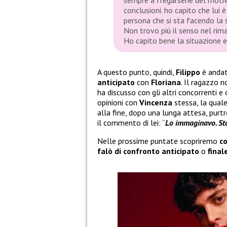
sempre a fregarsene del motivo
conclusioni. ho capito che lui
persona che si sta facendo la 
Non trovo più il senso nel rima
Ho capito bene la situazione e
A questo punto, quindi,
Filippo
è anda
anticipato
con
Floriana
. Il ragazzo 
ha discusso con gli altri concorrenti e 
opinioni con
Vincenza
stessa, la quale
alla fine, dopo una lunga attesa, pur
il commento di lei: “
Lo immaginavo. Sto
Nelle prossime puntate scopriremo
co
falò di confronto anticipato
o
final