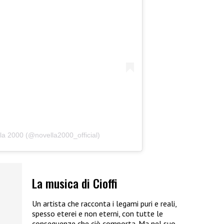
la 2000 (@novella2000_official)
La musica di Cioffi
Un artista che racconta i legami puri e reali,
spesso eterei e non eterni, con tutte le
conseguenze che ciò comporta. Ma nel suo