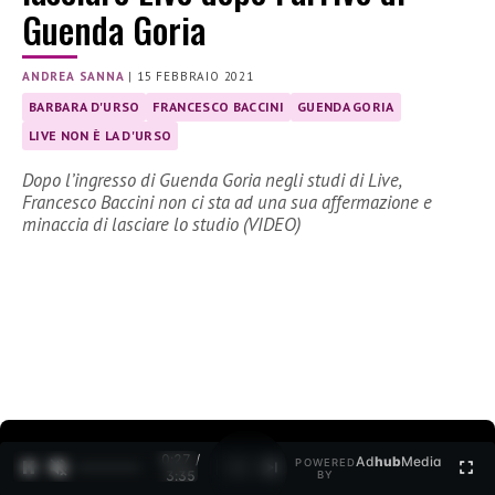
Guenda Goria
ANDREA SANNA
|
15 FEBBRAIO 2021
BARBARA D'URSO
FRANCESCO BACCINI
GUENDA GORIA
LIVE NON È LA D'URSO
Dopo l’ingresso di Guenda Goria negli studi di Live,
Francesco Baccini non ci sta ad una sua affermazione e
minaccia di lasciare lo studio (VIDEO)
0:27 /
Ad
hub
Media
POWERED
1
/
2
3:35
BY