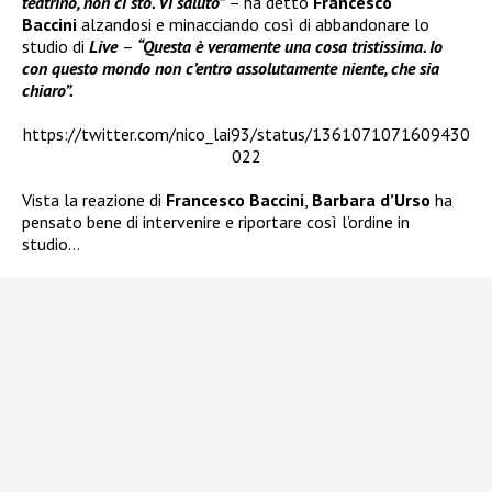
teatrino, non ci sto. Vi saluto”
– ha detto
Francesco
Baccini
alzandosi e minacciando così di abbandonare lo
studio di
Live
–
“Questa è veramente una cosa tristissima. Io
con questo mondo non c’entro assolutamente niente, che sia
chiaro”.
https://twitter.com/nico_lai93/status/1361071071609430
022
Vista la reazione di
Francesco Baccini
,
Barbara d’Urso
ha
pensato bene di intervenire e riportare così l’ordine in
studio…