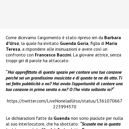
Come dicevamo l’argomento è stato ripreso ieri da
Barbara
d’Urso
, la quale ha invitato
Guenda Goria
, figlia di
Maria
Teresa
, a rispondere alle insinuazioni e avere così un
confronto con
Francesco Baccini
. La giovane attrice, senza
troppi giri di parole ha attaccato:
“
Hai approfittato di questo spazio per cantare una tua canzone
perché sei un grandissimo musicista e di questo te ne dò atto. Ti
sei fatto pubblicità o no? Hai avuto l’opportunità di cantare una
tua canzone in prima serata o no? O l’ho visto soltanto io?
“
https://twitter.com/LiveNoneladUrso/status/1361070667
223994370
Le dichiarazioni fatte da
Guenda
non sono piaciute per nulla
al suo interlocutore, che ha sbottato:
“Scusate ma io questo