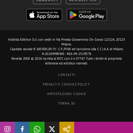
Visibilia Editrice S.r.l.
con sede in Via Privata Giovannino De Grassi 12/12A, 20123
Milano.
Capitale sociale € 100.000,00 I.V. - C.F./P.IVA ed iscrizione alla C.C.I.A.A. di Milano
N.10269990965 - REA MI-2519578.
Novella 2000 © 2026. Iscritta al ROC con il n.37767. Tutti i diritti di proprietà
letteraria ed artistica riservati.
CONTATTI
PRIVACY E COOKIES POLICY
IMPOSTAZIONI COOKIE
TORNA SU