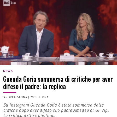
NEWS
Guenda Goria sommersa di critiche per aver
difeso il padre: la replica
ANDREA SANNA
|
20 SET 2021
Su Instagram Guenda Goria è stata sommersa dalle
critiche dopo aver difeso suo padre Amedeo al GF Vip.
La replica dell'ex gieffina...