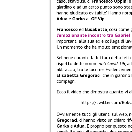
caso, stavolta, di
Francesco Oppini
giardino e ad un certo punto sono stat
hanno giudicato ‘evitabile’. Hanno ripr
Adua
e
Garko
al
GF Vip
.
Francesco
ed
Elisabetta
, così come g
l’emozionante incontro tra
Gabriel
importanti alla sua ex e collega di la
Un momento che ha molto emozionato 
Sebbene durante la lettura della lett
rispetto delle norme
anti Covid-19
), a
abbraccio, tra le lacrime. Evidenteme
Elisabetta Gregoraci
, che in giardin
compagni.
Ecco il video che dimostra quanto vi
https://twitter.com/Ro
Ovviamente tutti gli utenti sul web, ne
Gregoraci
, ci hanno visto un chiaro r
Garko
e
Adua.
E proprio per questo n
sensibili e privi di empatia i due conco