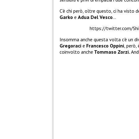
C’è chi però, oltre questo, ci ha visto 
Garko
e
Adua Del Vesco
…
https://twitter.com/
Insomma anche questa volta c’è un diva
Gregoraci
e
Francesco Oppini
, però,
coinvolto anche
Tommaso Zorzi.
And