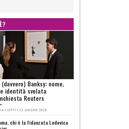
 È?
è (davvero) Banksy: nome,
 e identità svelata
’inchiesta Reuters
IA CIOTTI | 13 GIUGNO 2026
ma, chi è la fidanzata Lodovica
rini