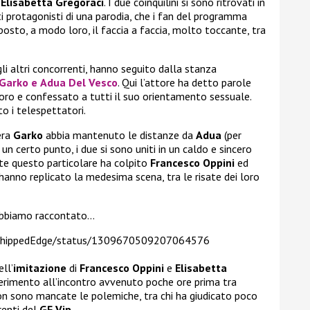
e
Elisabetta Gregoraci
. I due coinquilini si sono ritrovati in
i protagonisti di una parodia, che i fan del programma
oposto, a modo loro, il faccia a faccia, molto toccante, tra
li altri concorrenti, hanno seguito dalla stanza
 Garko
e
Adua Del Vesco
. Qui l’attore ha detto parole
voro e confessato a tutti il suo orientamento sessuale.
i telespettatori.
era
Garko
abbia mantenuto le distanze da
Adua
(per
d un certo punto, i due si sono uniti in un caldo e sincero
nte questo particolare ha colpito
Francesco Oppini
ed
o hanno replicato la medesima scena, tra le risate dei loro
 abbiamo raccontato…
bChippedEdge/status/1309670509207064576
ll’
imitazione
di
Francesco Oppini
e
Elisabetta
iferimento all’incontro avvenuto poche ore prima tra
on sono mancate le polemiche, tra chi ha giudicato poco
rrenti del
GF Vip.