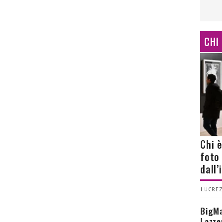
CHI
Chi 
foto
dall
LUCREZ
BigMa
Lazze