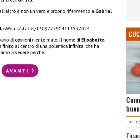
dell’altro e non un vero e proprio riferimento a
Gabriel
ShilasWords/status/1309777904113537024
CUC
rio di opinioni niente male. Il nome di
Elisabetta
 è finito al centro di una polemica infinita, che ha
iamo a vedere perché…
AVANTI
Come
buon
LUCREZ
Tiram