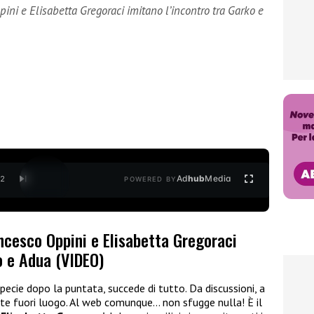
ini e Elisabetta Gregoraci imitano l’incontro tra Garko e
Ad
hub
Media
/
2
POWERED BY
ncesco Oppini e Elisabetta Gregoraci
o e Adua (VIDEO)
specie dopo la puntata, succede di tutto. Da discussioni, a
ite fuori luogo. Al web comunque… non sfugge nulla! È il