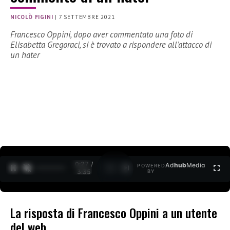
NICOLÒ FIGINI
|
7 SETTEMBRE 2021
Francesco Oppini, dopo aver commentato una foto di
Elisabetta Gregoraci, si è trovato a rispondere all’attacco di
un hater
0:27 /
Ad
hub
Media
POWERED
1
/
2
3:35
BY
La risposta di Francesco Oppini a un utente
del web