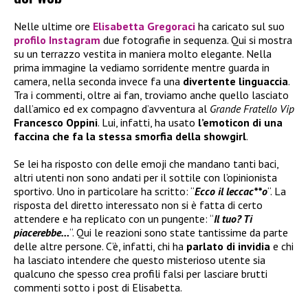
Nelle ultime ore
Elisabetta Gregoraci
ha caricato sul suo
profilo Instagram
due fotografie in sequenza. Qui si mostra
su un terrazzo vestita in maniera molto elegante. Nella
prima immagine la vediamo sorridente mentre guarda in
camera, nella seconda invece fa una
divertente linguaccia
.
Tra i commenti, oltre ai fan, troviamo anche quello lasciato
dall’amico ed ex compagno d’avventura al
Grande Fratello Vip
Francesco Oppini
. Lui, infatti, ha usato
l’emoticon di una
faccina che fa la stessa smorfia della showgirl
.
Se lei ha risposto con delle emoji che mandano tanti baci,
altri utenti non sono andati per il sottile con l’opinionista
sportivo. Uno in particolare ha scritto: “
Ecco il leccac**o
“. La
risposta del diretto interessato non si è fatta di certo
attendere e ha replicato con un pungente: “
Il tuo? Ti
piacerebbe…
“. Qui le reazioni sono state tantissime da parte
delle altre persone. C’è, infatti, chi ha
parlato di invidia
e chi
ha lasciato intendere che questo misterioso utente sia
qualcuno che spesso crea profili falsi per lasciare brutti
commenti sotto i post di Elisabetta.