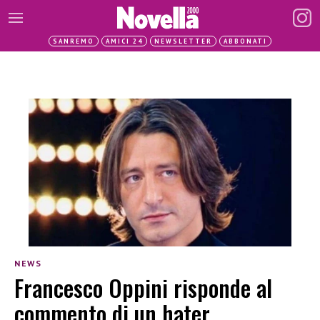
SANREMO
AMICI 24
NEWSLETTER
ABBONATI
NEWS
Francesco Oppini risponde al
commento di un hater