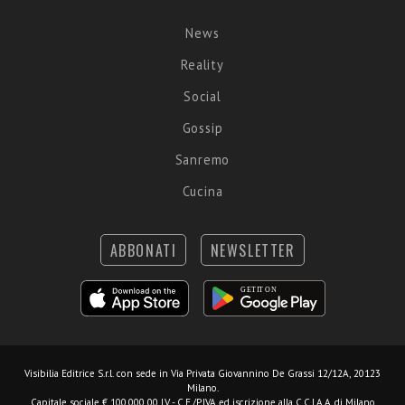
News
Reality
Social
Gossip
Sanremo
Cucina
ABBONATI
NEWSLETTER
Visibilia Editrice S.r.l.
con sede in Via Privata Giovannino De Grassi 12/12A, 20123
Milano.
Capitale sociale € 100.000,00 I.V. - C.F./P.IVA ed iscrizione alla C.C.I.A.A. di Milano