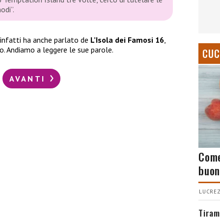
odi”.
infatti ha anche parlato de
L’Isola dei Famosi 16
,
to. Andiamo a leggere le sue parole.
CUC
AVANTI
Come
buon
LUCREZ
Tiram