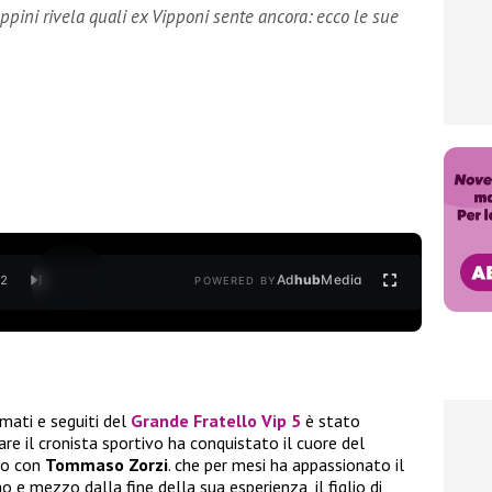
ppini rivela quali ex Vipponi sente ancora: ecco le sue
Ad
hub
Media
/
2
POWERED BY
mati e seguiti del
Grande Fratello Vip 5
è stato
fare il cronista sportivo ha conquistato il cuore del
to con
Tommaso Zorzi
. che per mesi ha appassionato il
o e mezzo dalla fine della sua esperienza, il figlio di