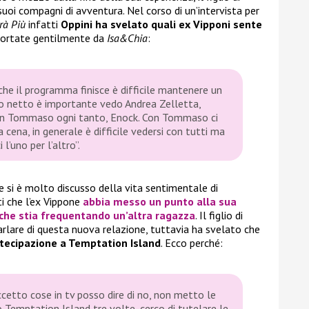
suoi compagni di avventura. Nel corso di un’intervista per
rà Più
infatti
Oppini ha svelato quali ex Vipponi sente
riportate gentilmente da
Isa&Chia
:
che il programma finisce è difficile mantenere un
o netto è importante vedo Andrea Zelletta,
con Tommaso ogni tanto, Enock. Con Tommaso ci
a cena, in generale è difficile vedersi con tutti ma
l’uno per l’altro”.
 si è molto discusso della vita sentimentale di
i che l’ex Vippone
abbia messo un punto alla sua
 che stia frequentando un’altra ragazza
. Il figlio di
rlare di questa nuova relazione, tuttavia ha svelato che
artecipazione a Temptation Island
. Ecco perché:
ccetto cose in tv posso dire di no, non metto le
o Temptation Island tre volte, cerco di tutelare le