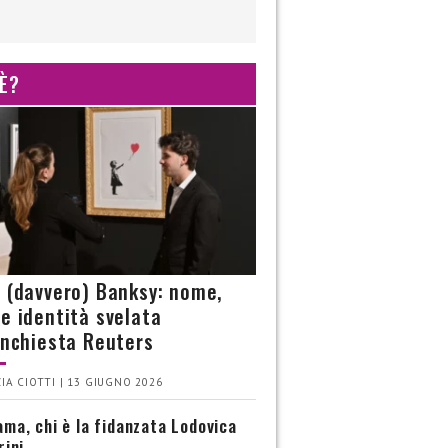
 È?
è (davvero) Banksy: nome,
 e identità svelata
’inchiesta Reuters
IA CIOTTI | 13 GIUGNO 2026
ma, chi è la fidanzata Lodovica
rini