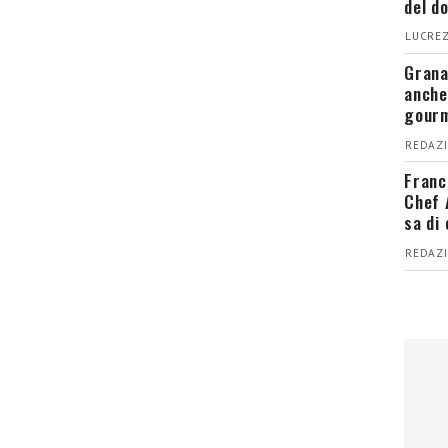
del d
LUCREZ
Grana
anche
gour
REDAZI
Franc
Chef 
sa di
REDAZI