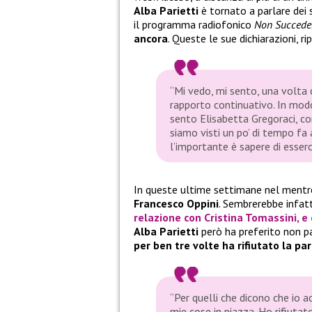
Alba Parietti
è tornato a parlare dei 
il programma radiofonico
Non Succede
ancora
. Queste le sue dichiarazioni, 
“Mi vedo, mi sento, una volta 
rapporto continuativo. In mod
sento Elisabetta Gregoraci, 
siamo visti un po’ di tempo fa 
l’importante è sapere di esserci 
In queste ultime settimane nel mentre
Francesco Oppini
. Sembrerebbe infatt
relazione con
Cristina Tomassini
, e
Alba Parietti
però ha preferito non pa
per ben tre volte ha rifiutato la p
“Per quelli che dicono che io a
mie cose in piazza. Ho rifiutat