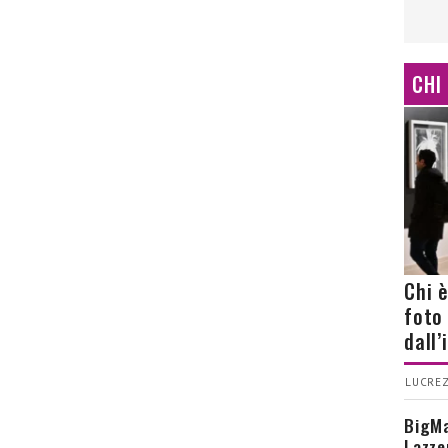
CHI
Chi 
foto
dall
LUCREZ
BigMa
Lazze