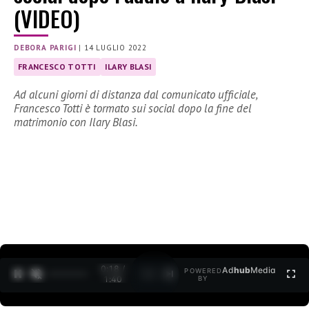
(VIDEO)
DEBORA PARIGI
|
14 LUGLIO 2022
FRANCESCO TOTTI
ILARY BLASI
Ad alcuni giorni di distanza dal comunicato ufficiale,
Francesco Totti è tormato sui social dopo la fine del
matrimonio con Ilary Blasi.
0:19 /
Ad
hub
Media
POWERED
1
/
2
1:40
BY