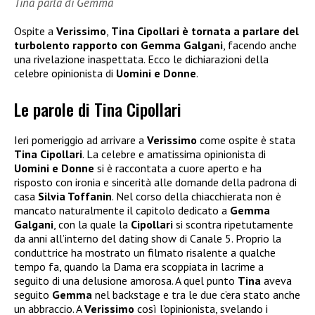
Tina parla di Gemma
Ospite a
Verissimo
,
Tina Cipollari è tornata a parlare del
turbolento rapporto con Gemma Galgani
, facendo anche
una rivelazione inaspettata. Ecco le dichiarazioni della
celebre opinionista di
Uomini e Donne
.
Le parole di Tina Cipollari
Ieri pomeriggio ad arrivare a
Verissimo
come ospite è stata
Tina Cipollari
. La celebre e amatissima opinionista di
Uomini e Donne
si è raccontata a cuore aperto e ha
risposto con ironia e sincerità alle domande della padrona di
casa
Silvia Toffanin
. Nel corso della chiacchierata non è
mancato naturalmente il capitolo dedicato a
Gemma
Galgani
, con la quale la
Cipollari
si scontra ripetutamente
da anni all’interno del dating show di Canale 5. Proprio la
conduttrice ha mostrato un filmato risalente a qualche
tempo fa, quando la Dama era scoppiata in lacrime a
seguito di una delusione amorosa. A quel punto
Tina
aveva
seguito
Gemma
nel backstage e tra le due c’era stato anche
un abbraccio. A
Verissimo
così l’opinionista, svelando i