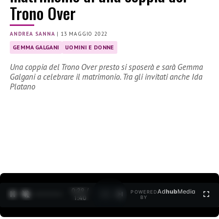
Trono Over
ANDREA SANNA
|
13 MAGGIO 2022
GEMMA GALGANI
UOMINI E DONNE
Una coppia del Trono Over presto si sposerà e sarà Gemma
Galgani a celebrare il matrimonio. Tra gli invitati anche Ida
Platano
0:30 /
Ad
hub
Media
POWERED
1
/
2
1:40
BY