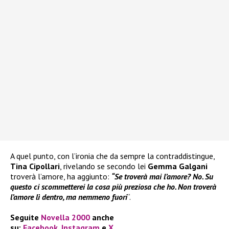
A quel punto, con l’ironia che da sempre la contraddistingue,
Tina Cipollari
, rivelando se secondo lei
Gemma Galgani
troverà l’amore, ha aggiunto:
“Se troverà mai l’amore? No. Su
questo ci scommetterei la cosa più preziosa che ho. Non troverà
l’amore lì dentro, ma nemmeno fuori
“.
Seguite
Novella 2000
anche
su:
Facebook
,
Instagram
e
X
.