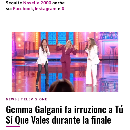
Seguite
Novella 2000
anche
su:
Facebook
,
Instagram
e
X
NEWS
|
TELEVISIONE
Gemma Galgani fa irruzione a Tú
Sí Que Vales durante la finale