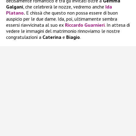
decisamente romantico e tra gli invitati oltre a
Gemma
Galgani
, che celebrerà le nozze, vedremo anche
Ida
Platano
.
E chissà che questo non possa essere di buon
auspicio per le due dame. Ida, poi, ultimamente sembra
essersi riavvicinata al suo ex
Riccardo Guarnieri
. In attesa di
vedere le immagini del matrimonio rinnoviamo le nostre
congratulazioni a
Caterina
e
Biagio
.