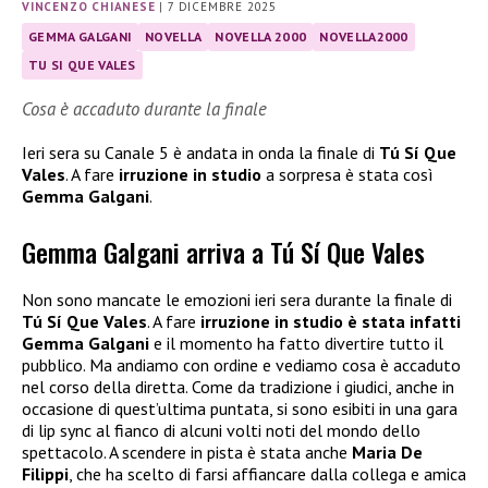
VINCENZO CHIANESE
|
7 DICEMBRE 2025
GEMMA GALGANI
NOVELLA
NOVELLA 2000
NOVELLA2000
TU SI QUE VALES
Cosa è accaduto durante la finale
Ieri sera su Canale 5 è andata in onda la finale di
Tú Sí Que
Vales
. A fare
irruzione in studio
a sorpresa è stata così
Gemma Galgani
.
Gemma Galgani arriva a Tú Sí Que Vales
Non sono mancate le emozioni ieri sera durante la finale di
Tú Sí Que Vales
. A fare
irruzione in studio è stata infatti
Gemma Galgani
e il momento ha fatto divertire tutto il
pubblico. Ma andiamo con ordine e vediamo cosa è accaduto
nel corso della diretta. Come da tradizione i giudici, anche in
occasione di quest’ultima puntata, si sono esibiti in una gara
di lip sync al fianco di alcuni volti noti del mondo dello
spettacolo. A scendere in pista è stata anche
Maria De
Filippi
, che ha scelto di farsi affiancare dalla collega e amica