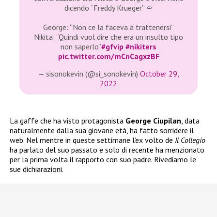
dicendo “Freddy Krueger” ⚰️
George: “Non ce la faceva a trattenersi”
Nikita: “Quindi vuol dire che era un insulto tipo
non saperlo”
#gfvip
#nikiters
pic.twitter.com/mCnCagxzBF
— sisonokevin (@si_sonokevin)
October 29,
2022
La gaffe che ha visto protagonista
George Ciupilan
, data
naturalmente dalla sua giovane età, ha fatto sorridere il
web. Nel mentre in queste settimane l’ex volto de
Il Collegio
ha parlato del suo passato e solo di recente ha menzionato
per la prima volta il rapporto con suo padre. Rivediamo le
sue dichiarazioni.