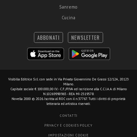
Sanremo
Cucina
ABBONATI
NEWSLETTER
Visibilia Editrice S.r.l.
con sede in Via Privata Giovannino De Grassi 12/12A, 20123
Milano.
Capitale sociale € 100.000,00 I.V. - C.F./P.IVA ed iscrizione alla C.C.I.A.A. di Milano
N.10269990965 - REA MI-2519578.
Novella 2000 © 2026. Iscritta al ROC con il n.37767. Tutti i diritti di proprietà
letteraria ed artistica riservati.
CONTATTI
PRIVACY E COOKIES POLICY
IMPOSTAZIONI COOKIE