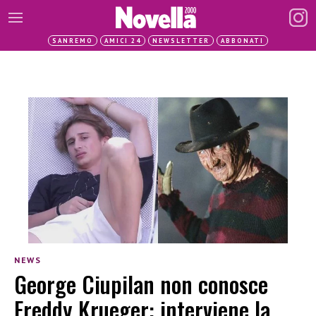
SANREMO
AMICI 24
NEWSLETTER
ABBONATI
NEWS
George Ciupilan non conosce
Freddy Krueger: interviene la