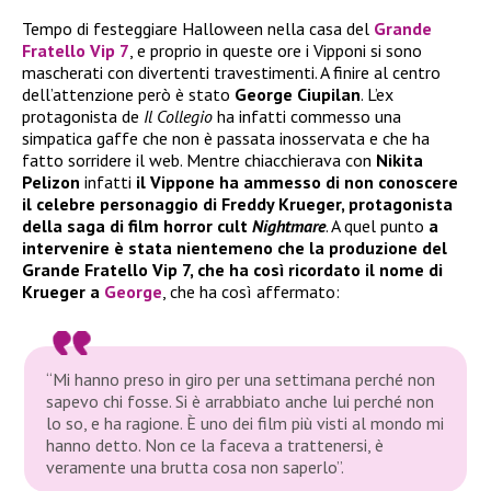
Tempo di festeggiare Halloween nella casa del
Grande
Fratello Vip 7
, e proprio in queste ore i Vipponi si sono
mascherati con divertenti travestimenti. A finire al centro
dell’attenzione però è stato
George Ciupilan
. L’ex
protagonista de
Il Collegio
ha infatti commesso una
simpatica gaffe che non è passata inosservata e che ha
fatto sorridere il web. Mentre chiacchierava con
Nikita
Pelizon
infatti
il Vippone ha ammesso di non conoscere
il celebre personaggio di Freddy Krueger, protagonista
della saga di film horror cult
Nightmare
. A quel punto
a
intervenire è stata nientemeno che la produzione del
Grande Fratello Vip 7, che ha così ricordato il nome di
Krueger a
George
, che ha così affermato:
“Mi hanno preso in giro per una settimana perché non
sapevo chi fosse. Si è arrabbiato anche lui perché non
lo so, e ha ragione. È uno dei film più visti al mondo mi
hanno detto. Non ce la faceva a trattenersi, è
veramente una brutta cosa non saperlo”.