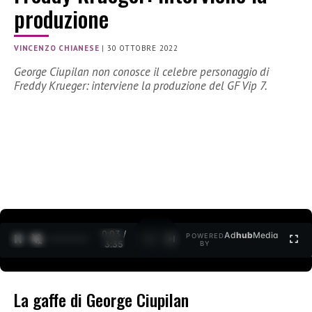
produzione
VINCENZO CHIANESE
|
30 OTTOBRE 2022
George Ciupilan non conosce il celebre personaggio di
Freddy Krueger: interviene la produzione del GF Vip 7.
0:04 /
Ad
hub
Media
POWERED
1
/
2
3:35
BY
La gaffe di George Ciupilan