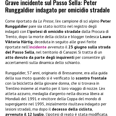
Grave incidente sul Passo Sella: Peter
Runggaldier indagato per omicidio stradale
Come riportato da
La Presse
, l’ex campione di sci alpino
Peter
Runggaldier
pare sia stato iscritto nel registro degli
indagati con
l’ipotesi di omicidio stradale
dalla Procura di
Trento, dopo la morte della ciclista e blogger tedesca
Laura
Viktoria Härtig
, deceduta in seguito alle gravi ferite
riportate nell’
incidente
avvenuto il
23 giugno sulla strada
del Passo Sella
, nel territorio di Canazei. Si tratta di un
atto dovuto da parte degli inquirenti
per consentire gli
accertamenti sulla dinamica dello schianto.
Runggaldier, 57 anni, originario di Bressanone, era alla guida
della sua moto quando si è verificato lo
scontro frontale
con la bicicletta della giovane donna, che si trovava in
Trentino insieme al marito per il loro viaggio di nozze. L’ex
atleta azzurro, medaglia d’argento nella discesa libera ai
Mondiali del 1991 e vincitore della Coppa del mondo di
supergigante nel 1995, inizialmente risultava indagato per
lesioni stradali, ma dopo il
decesso della ciclista
,
avvenuto il 12 luglio
, l’ipotesi di reato è stata modificata.