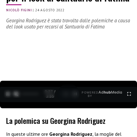
NICOLÒ FIGINI
|
24 AGOSTO 2022
Georgina Rodriguez è stata travolta dalle polemiche a causa
del look usato per recarsi al Santuario di Fatima
0:28 /
Ad
hub
Media
POWERED
1
/
2
3:35
BY
La polemica su Georgina Rodriguez
In queste ultime ore
Georgina Rodriguez
, la moglie del