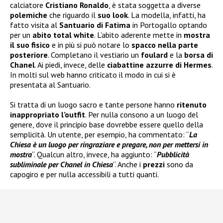
calciatore
Cristiano Ronaldo
, è stata soggetta a diverse
polemiche
che riguardo il
suo look
. La modella, infatti, ha
fatto visita al
Santuario di Fatima
in Portogallo optando
per un
abito total white
. L’abito aderente mette in
mostra
il suo fisico
e in più si può notare lo
spacco nella parte
posteriore
. Completano il vestiario un
foulard
e la
borsa di
Chanel
. Ai piedi, invece, delle
ciabattine azzurre di Hermes
.
In molti sul web hanno criticato il modo in cui si è
presentata al Santuario.
Si tratta di un luogo sacro e tante persone hanno
ritenuto
inappropriato
l’outfit
. Per nulla consono a un luogo del
genere, dove il principio base dovrebbe essere quello della
semplicità. Un utente, per esempio, ha commentato: “
La
Chiesa è un luogo per ringraziare e pregare, non per mettersi in
mostra
“. Qualcun altro, invece, ha aggiunto: “
Pubblicità
subliminale per Chanel in Chiesa
“. Anche i
prezzi
sono da
capogiro e per nulla accessibili a tutti quanti.