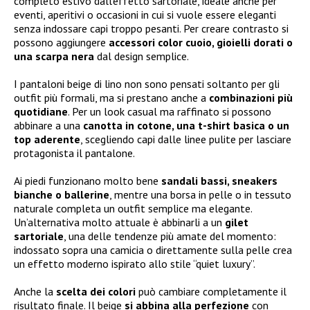
completo estivo dall’effetto sartoriale, ideale anche per
eventi, aperitivi o occasioni in cui si vuole essere eleganti
senza indossare capi troppo pesanti. Per creare contrasto si
possono aggiungere
accessori color cuoio, gioielli dorati o
una scarpa nera
dal design semplice.
I pantaloni beige di lino non sono pensati soltanto per gli
outfit più formali, ma si prestano anche a
combinazioni più
quotidiane
. Per un look casual ma raffinato si possono
abbinare a una
canotta in cotone, una t-shirt basica o un
top aderente
, scegliendo capi dalle linee pulite per lasciare
protagonista il pantalone.
Ai piedi funzionano molto bene
sandali bassi, sneakers
bianche o ballerine
, mentre una borsa in pelle o in tessuto
naturale completa un outfit semplice ma elegante.
Un’alternativa molto attuale è abbinarli a un
gilet
sartoriale
, una delle tendenze più amate del momento:
indossato sopra una camicia o direttamente sulla pelle crea
un effetto moderno ispirato allo stile “quiet luxury”.
Anche la
scelta dei colori
può cambiare completamente il
risultato finale. Il beige
si abbina alla perfezione
con