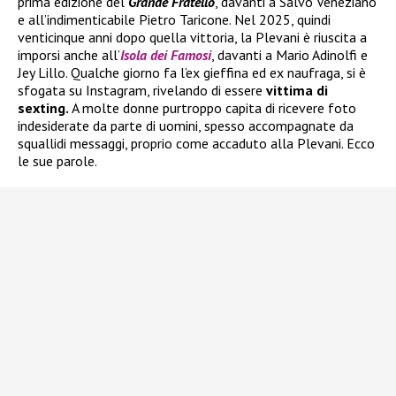
prima edizione del
Grande Fratello
, davanti a Salvo Veneziano
e all’indimenticabile Pietro Taricone. Nel 2025, quindi
venticinque anni dopo quella vittoria, la Plevani è riuscita a
imporsi anche all’
Isola dei Famosi
, davanti a Mario Adinolfi e
Jey Lillo. Qualche giorno fa l’ex gieffina ed ex naufraga, si è
sfogata su Instagram, rivelando di essere
vittima di
sexting.
A molte donne purtroppo capita di ricevere foto
indesiderate da parte di uomini, spesso accompagnate da
squallidi messaggi, proprio come accaduto alla Plevani. Ecco
le sue parole.