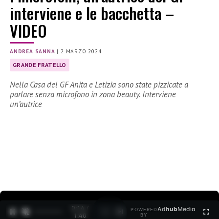
interviene e le bacchetta –
VIDEO
ANDREA SANNA
|
2 MARZO 2024
GRANDE FRATELLO
Nella Casa del GF Anita e Letizia sono state pizzicate a
parlare senza microfono in zona beauty. Interviene
un’autrice
0:15 /
Ad
hub
Media
POWERED
1
/
2
1:40
BY