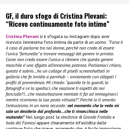
GF, il duro sfogo di Cristina Plevani:
“Ricevo continuamente foto intime”
Cristina Plevani
si è sfogata su Instagram dopo aver
ricevuto l’ennesima foto intima da parte di un uomo:
“Forse è
il caso di parlarne tra noi donne, perché non credo di essere
l’unica “fortunella” a trovare messaggi del genere in privato.
Come non credo essere l’unica a ritenere che questo genere
maschile e’ uno sfigato all’ennesima potenza. Parliamoci chiaro,
questo è sobrio…ho un collage di piselli screenshottati in
galleria che fa invidia a pornhub – ovviamente con allegati i
profili di provenienza. Mi chiedo: “quando te lo guardi, lo
fotografi e ce lo spedisci, che reazione ti aspetti da noi
fanciulle?!…che masturbazione mentale ti fai ad immaginarci
mentre riceviamo la tua posta virtuale?”. Perché io ti smonto
l’entusiasmo in un nano secondo:
nel momento che lo vedo mi
sale un desiderio dal profondo…che ti rinsecchisca nelle
mutande!
”
Nel lungo post la vincitrice di
Grande Fratello
e
Isola dei Famosi
appare chiaramente infastidita dalle
continue foto che riceve, asserendo che:
è facile immaginare