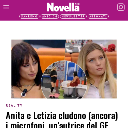
SANREMO
AMICI 24
NEWSLETTER
ABBONATI
REALITY
Anita e Letizia eludono (ancora)
i microfoni, un’autrice del GF