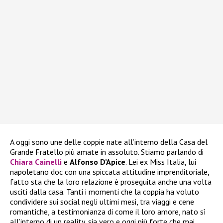
A oggi sono une delle coppie nate all’interno della Casa del
Grande Fratello più amate in assoluto. Stiamo parlando di
Chiara Cainelli
e
Alfonso D’Apice
. Lei ex Miss Italia, lui
napoletano doc con una spiccata attitudine imprenditoriale,
fatto sta che la loro relazione è proseguita anche una volta
usciti dalla casa. Tanti i momenti che la coppia ha voluto
condividere sui social negli ultimi mesi, tra viaggi e cene
romantiche, a testimonianza di come il loro amore, nato sì
all’interno di un reality, sia vero e oggi più forte che mai.