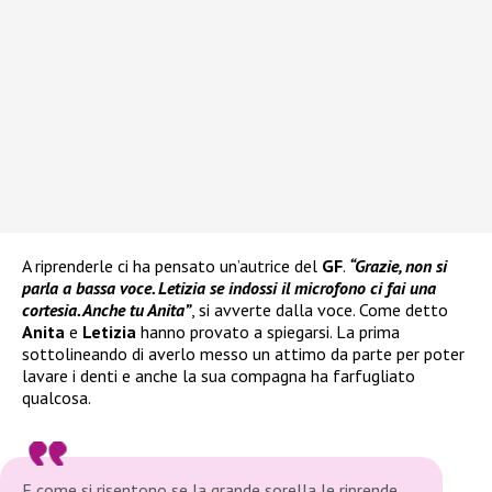
A riprenderle ci ha pensato un’autrice del
GF
.
“Grazie, non si
parla a bassa voce. Letizia se indossi il microfono ci fai una
cortesia. Anche tu Anita”
, si avverte dalla voce. Come detto
Anita
e
Letizia
hanno provato a spiegarsi. La prima
sottolineando di averlo messo un attimo da parte per poter
lavare i denti e anche la sua compagna ha farfugliato
qualcosa.
E come si risentono se la grande sorella le riprende