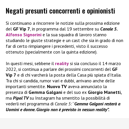
Negati presunti concorrenti e opinionisti
Si continuano a rincorrere le notizie sulla prossima edizione
del
GF Vip 7
, in programma dal 19 settembre su
Canale 5.
Alfonso Signorini
e la sua squadra di lavoro stanno
studiando le giuste strategie e un cast che sia in grado di non
far di certo rimpiangere i precedenti, visto il successo
ottenuto (specialmente con la quinta edizione).
In questi mesi, sebbene il
reality
si sia concluso il 14 marzo
2022, si continua a parlare dei prossimi concorrenti del
GF
Vip 7
e di chi varcherà la posta della Casa più spiata d’Italia.
Tra chi si candida, rumor vari e dubbi, arrivano anche delle
importanti smentite.
Nuovo TV
aveva annunciato la
presenza di
Gemma Galgani
e del suo ex
Giorgio Manetti,
ma
Pipol TV
su Instagram ha smentito la possibilità di
vederli nel programma di
Canale 5:
“
Gemma Galgani resterà a
Uomini e donne. Giorgio non è previsto in nessun reality”.