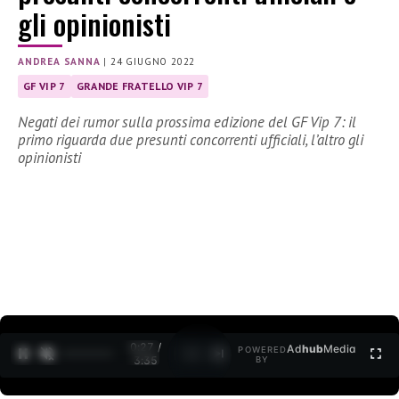
gli opinionisti
ANDREA SANNA
|
24 GIUGNO 2022
GF VIP 7
GRANDE FRATELLO VIP 7
Negati dei rumor sulla prossima edizione del GF Vip 7: il
primo riguarda due presunti concorrenti ufficiali, l’altro gli
opinionisti
0:27 /
Ad
hub
Media
POWERED
1
/
2
3:35
BY