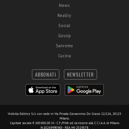
News
Reality
Social
Gossip
Sanremo
Cucina
ABBONATI
NEWSLETTER
Visibilia Editrice S.r.l.
con sede in Via Privata Giovannino De Grassi 12/12A, 20123
Milano.
Capitale sociale € 100.000,00 I.V. - C.F./P.IVA ed iscrizione alla C.C.I.A.A. di Milano
N.10269990965 - REA MI-2519578.