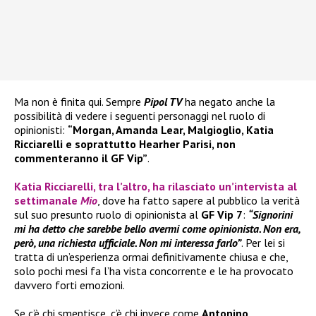
Ma non è finita qui. Sempre
Pipol TV
ha negato anche la
possibilità di vedere i seguenti personaggi nel ruolo di
opinionisti:
“Morgan, Amanda Lear, Malgioglio, Katia
Ricciarelli e soprattutto Hearher Parisi, non
commenteranno il GF Vip”
.
Katia Ricciarelli
, tra l’altro, ha rilasciato un’intervista al
settimanale
Mio
, dove ha fatto sapere al pubblico la verità
sul suo presunto ruolo di opinionista al
GF Vip 7
:
“Signorini
mi ha detto che sarebbe bello avermi come opinionista. Non era,
però, una richiesta ufficiale. Non mi interessa farlo”
. Per lei si
tratta di un’esperienza ormai definitivamente chiusa e che,
solo pochi mesi fa l’ha vista concorrente e le ha provocato
davvero forti emozioni.
Se c’è chi smentisce, c’è chi invece come
Antonino