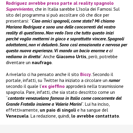
Rodriguez
avrebbe preso parte al reality spagnolo
Supervivientes
, che in Italia sarebbe L’Isola dei Famosi. Sul
sito del programma si può ascoltare ciò che dice per
presentarsi: “
Ciao amici spagnoli, come state? Mi chiamo
Mariana Rodríguez e sono una delle concorrenti del vostro
reality di quest’anno. Non vedo l’ora che tutto questo inizi
perché voglio mettermi in gioco e soprattutto vincere. Spagnoli
adottatemi, non vi deluderò. Sono così emozionata e nervosa per
questa nuova esperienza. Vi mando un bacio enorme e ci
vediamo in diretta
“. Anche
Giacomo Urtis
, però, potrebbe
diventare un
naufrago
.
A rivelarlo ci ha pensato anche il sito
Biccy
. Secondo il
portale, infatti, su Twitter ha iniziato a circolare un
rumor
secondo il quale l’
ex gieffino
approderà nella trasmissione
spagnola. Pare, infatti, che sia stato descritto come un
“
cantante venezuelano famoso in Italia come concorrente del
Grande Fratello insieme a Valeria Marini
“. Lui ha inciso,
effettivamente,
un paio di singoli
e ha sangue del
Venezuela
. La redazione, quindi,
lo avrebbe contattato
.