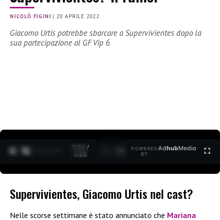
NICOLÒ FIGINI
|
20 APRILE 2022
Giacomo Urtis potrebbe sbarcare a Supervivientes dopo la
sua partecipazione al GF Vip 6
0:27 /
Ad
hub
Media
POWERED
1
/
2
3:35
BY
Supervivientes, Giacomo Urtis nel cast?
Nelle scorse settimane è stato annunciato che
Mariana