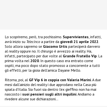
Lo scopriremo, però, tra pochissimo.
Supervivientes
, infatti,
avrà inizio su
Telecinco
a partire da
giovedì 21 aprile 2022
.
Solo allora sapremo se
Giacomo Urtis
parteciperà davvero
al reality oppure no. Il chirurgo è avvezzo ai reality. Ha,
infatti, partecipato per due volte al
Grande Fratello Vip
. La
prima volta nel
2020
. In questo caso era entrato come
ospiti, ma poco dopo stato promosso a concorrente a tutti
gli effetti, per la gioia dell’amica Dayane Mello.
Ritorna, poi, al
GF Vip 6 in coppia con Valeria Marini
. A due
mesi dall’ainizio del reality i due approdano nella Casa più
spiata d’Italia. Sia fuori sia dentro l’ex gieffino non ha mai
nascosto i
suoi pensieri sugli altri inquilini
. Andiamo a
rivedere alcune sue dichiarazioni…