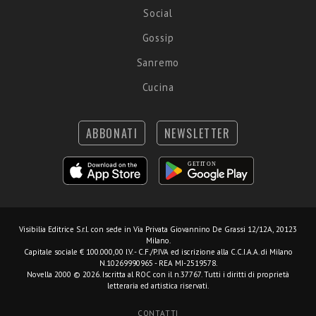
Social
Gossip
Sanremo
Cucina
ABBONATI
NEWSLETTER
Visibilia Editrice S.r.l.
con sede in Via Privata Giovannino De Grassi 12/12A, 20123
Milano.
Capitale sociale € 100.000,00 I.V. - C.F./P.IVA ed iscrizione alla C.C.I.A.A. di Milano
N.10269990965 - REA MI-2519578.
Novella 2000 © 2026. Iscritta al ROC con il n.37767. Tutti i diritti di proprietà
letteraria ed artistica riservati.
CONTATTI