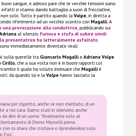
e buon sangue, e adesso pare che le vecchie tensioni siano
infatti si stanno dando battaglia a suon di frecciatine,
 non solo. Tutto è partito quando la
Volpe
, in diretta a
acendo riferimento ad un vecchio scontro con
Magalli
.
A
o una provocazione alla conduttrice
, pubblicando sui
Adriana
al silenzio.
Furiosa e stufa di subire simili
, la presentatrice ha letteralmente asfaltato
e sono immediatamente diventate virali.
al sulla querelle tra
Giancarlo Magalli
e
Adriana Volpe
 Cirillo
, che a sua volta non è in buoni rapporti col
ramite il quale ha voluto insinuare che
Magalli
è
ostri
, da quando lui e la
Volpe
hanno lasciato la
driana per rispetto, anche se non meritato, di un
ete a noi cara. Siamo stati in silenzino anche
 da dire di un uomo “finalmente solo al
 allentamento di Demo Morselli prima
 con lo share che crollava e riprendendosi solo
lo Fox”.