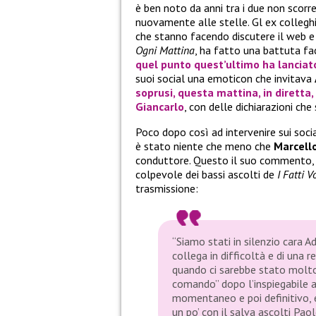
è ben noto da anni tra i due non scorr
nuovamente alle stelle. Gl ex colleghi 
che stanno facendo discutere il web e
Ogni Mattina
, ha fatto una battuta f
quel punto quest’ultimo ha lanciat
suoi social una emoticon che invitava
soprusi, questa mattina, in diretta
Giancarlo
, con delle dichiarazioni ch
Poco dopo così ad intervenire sui soci
è stato niente che meno che
Marcello
conduttore. Questo il suo commento, t
colpevole dei bassi ascolti de
I Fatti V
trasmissione:
“Siamo stati in silenzio cara A
collega in difficoltà e di una r
quando ci sarebbe stato molto
comando” dopo l’inspiegabile
momentaneo e poi definitivo, e
un po’ con il salva ascolti Pao