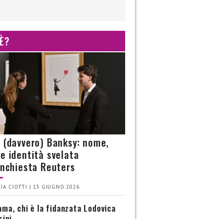
 È?
è (davvero) Banksy: nome,
 e identità svelata
’inchiesta Reuters
IA CIOTTI | 13 GIUGNO 2026
ma, chi è la fidanzata Lodovica
rini