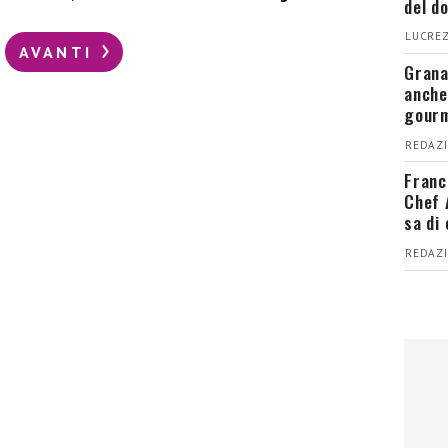
del d
LUCREZ
AVANTI
Grana
anche
gour
REDAZI
Franc
Chef 
sa di
REDAZI