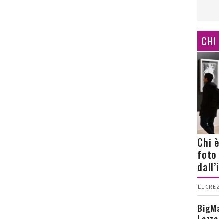
CHI
Chi 
foto
dall
LUCREZ
BigMa
Lazze