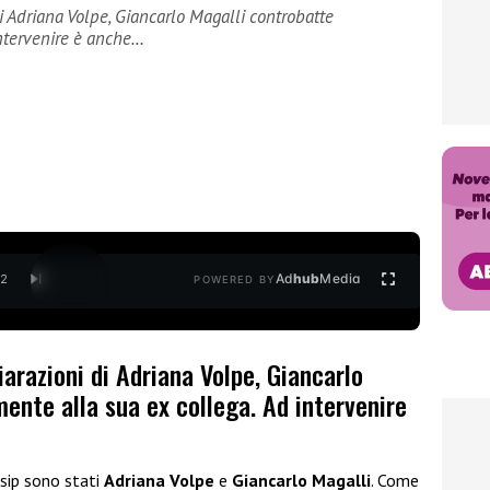
i Adriana Volpe, Giancarlo Magalli controbatte
ntervenire è anche…
Ad
hub
Media
/
2
POWERED BY
iarazioni di Adriana Volpe, Giancarlo
ente alla sua ex collega. Ad intervenire
ssip sono stati
Adriana Volpe
e
Giancarlo Magalli
. Come