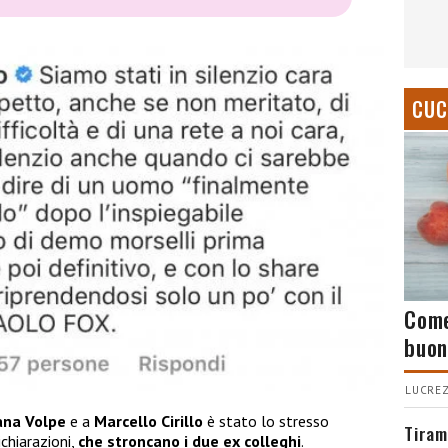
CUC
Come
buon
LUCREZ
ana Volpe
e a
Marcello Cirillo
è stato lo stresso
Tiram
ichiarazioni,
che stroncano i due ex colleghi
.