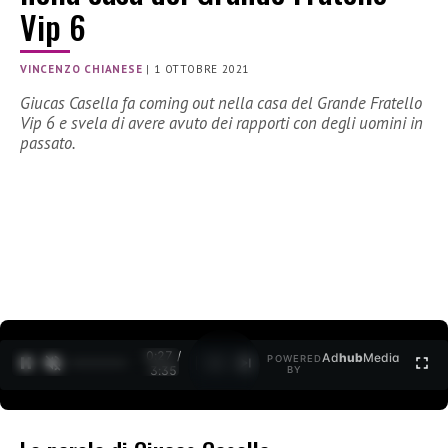
Vip 6
VINCENZO CHIANESE
|
1 OTTOBRE 2021
Giucas Casella fa coming out nella casa del Grande Fratello
Vip 6 e svela di avere avuto dei rapporti con degli uomini in
passato.
0:27 /
Ad
hub
Media
POWERED
1
/
2
3:35
BY