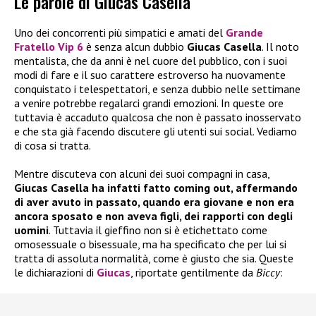
Le parole di Giucas Casella
Uno dei concorrenti più simpatici e amati del
Grande
Fratello Vip 6
è senza alcun dubbio
Giucas Casella
. Il noto
mentalista, che da anni è nel cuore del pubblico, con i suoi
modi di fare e il suo carattere estroverso ha nuovamente
conquistato i telespettatori, e senza dubbio nelle settimane
a venire potrebbe regalarci grandi emozioni. In queste ore
tuttavia è accaduto qualcosa che non è passato inosservato
e che sta già facendo discutere gli utenti sui social. Vediamo
di cosa si tratta.
Mentre discuteva con alcuni dei suoi compagni in casa,
Giucas Casella ha infatti fatto coming out, affermando
di aver avuto in passato, quando era giovane e non era
ancora sposato e non aveva figli, dei rapporti con degli
uomini
. Tuttavia il gieffino non si è etichettato come
omosessuale o bisessuale, ma ha specificato che per lui si
tratta di assoluta normalità, come è giusto che sia. Queste
le dichiarazioni di
Giucas
, riportate gentilmente da
Biccy
: