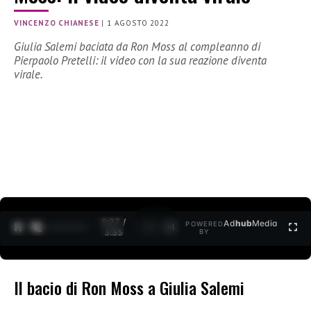
VINCENZO CHIANESE
|
1 AGOSTO 2022
Giulia Salemi baciata da Ron Moss al compleanno di
Pierpaolo Pretelli: il video con la sua reazione diventa
virale.
0:27 /
Ad
hub
Media
POWERED
1
/
2
3:35
BY
Il bacio di Ron Moss a Giulia Salemi