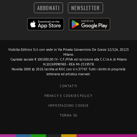
ABBONATI
NEWSLETTER
Visibilia Editrice S.r.l.
con sede in Via Privata Giovannino De Grassi 12/12A, 20123
Milano.
Capitale sociale € 100.000,00 I.V. - C.F./P.IVA ed iscrizione alla C.C.I.A.A. di Milano
N.10269990965 - REA MI-2519578.
Novella 2000 © 2026. Iscritta al ROC con il n.37767. Tutti i diritti di proprietà
letteraria ed artistica riservati.
CONTATTI
PRIVACY E COOKIES POLICY
IMPOSTAZIONI COOKIE
TORNA SU