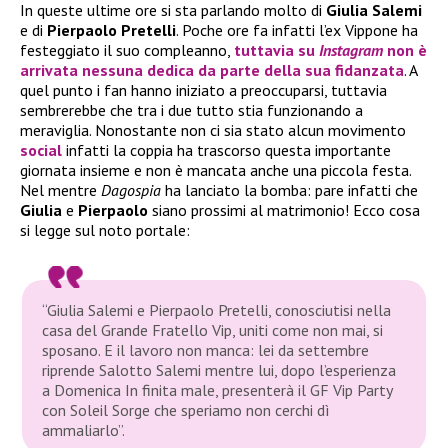
In queste ultime ore si sta parlando molto di
Giulia Salemi
e di
Pierpaolo Pretelli
. Poche ore fa infatti l’ex Vippone ha
festeggiato il suo compleanno,
tuttavia su
Instagram
non è
arrivata nessuna dedica da parte della sua fidanzata
. A
quel punto i fan hanno iniziato a preoccuparsi, tuttavia
sembrerebbe che tra i due tutto stia funzionando a
meraviglia. Nonostante non ci sia stato alcun movimento
social
infatti la coppia ha trascorso questa importante
giornata insieme e non è mancata anche una piccola festa.
Nel mentre
Dagospia
ha lanciato la bomba: pare infatti che
Giulia
e
Pierpaolo
siano prossimi al matrimonio! Ecco cosa
si legge sul noto portale:
“Giulia Salemi e Pierpaolo Pretelli, conosciutisi nella
casa del Grande Fratello Vip, uniti come non mai, si
sposano. E il lavoro non manca: lei da settembre
riprende Salotto Salemi mentre lui, dopo l’esperienza
a Domenica In finita male, presenterà il GF Vip Party
con Soleil Sorge che speriamo non cerchi dì
ammaliarlo”.