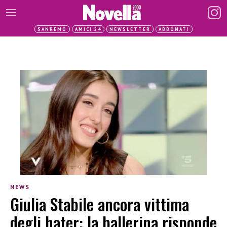
SANREMO
AMICI 24
NEWSLETTER
ABBONATI
NEWS
Giulia Stabile ancora vittima
degli hater: la ballerina risponde