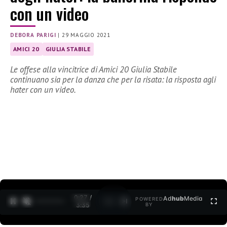
con un video
DEBORA PARIGI
|
29 MAGGIO 2021
AMICI 20
GIULIA STABILE
Le offese alla vincitrice di Amici 20 Giulia Stabile
continuano sia per la danza che per la risata: la risposta agli
hater con un video.
0:28 /
Ad
hub
Media
POWERED
1
/
2
3:35
BY