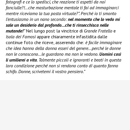
fotografi e ce lo spedisci, che reazione ti aspetti da noi
fanciulle?!…che masturbazione mentale ti fai ad immaginarci
mentre riceviamo la tua posta virtuale?”. Perché io ti smonto
l’entusiasmo in un nano secondo:
nel momento che lo vedo mi
sale un desiderio dal profondo…che ti rinsecchisca nelle
mutande!
”
Nel lungo post la vincitrice di
Grande Fratello
e
Isola dei Famosi
appare chiaramente infastidita dalle
continue foto che riceve, asserendo che:
è facile immaginare
che idea hanno della donna esseri del genere…perché le donne
non le conoscono…le guardano ma non le vedono.
Uomini così
li umilierei a vita
. Talmente piccoli e ignoranti e beati in questa
loro condizione perché non si rendono conto di quanto fanno
schifo. Donne, scrivetemi il vostro pensiero.”