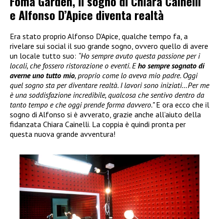
Foma Garden, il sogno di Chiara Cainelli
e Alfonso D’Apice diventa realtà
Era stato proprio Alfonso D’Apice, qualche tempo fa, a
rivelare sui social il suo grande sogno, ovvero quello di avere
un locale tutto suo:
“Ho sempre avuto questa passione per i
locali, che fossero ristorazione o eventi. E
ho sempre sognato di
averne uno tutto mio
, proprio come lo aveva mio padre. Oggi
quel sogno sta per diventare realtà. I lavori sono iniziati…Per me
è una soddisfazione incredibile, qualcosa che sentivo dentro da
tanto tempo e che oggi prende forma davvero.”
E ora ecco che il
sogno di Alfonso si è avverato, grazie anche all’aiuto della
fidanzata Chiara Cainelli. La coppia è quindi pronta per
questa nuova grande avventura!