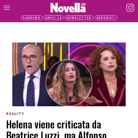
SANREMO
AMICI 24
NEWSLETTER
ABBONATI
REALITY
Helena viene criticata da
Beatrice Luzzi, ma Alfonso