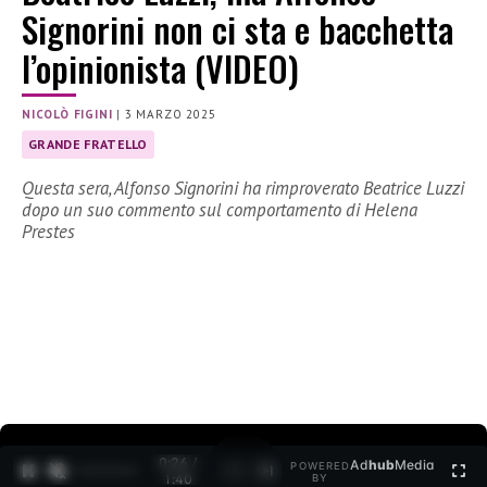
Signorini non ci sta e bacchetta
l’opinionista (VIDEO)
NICOLÒ FIGINI
|
3 MARZO 2025
GRANDE FRATELLO
Questa sera, Alfonso Signorini ha rimproverato Beatrice Luzzi
dopo un suo commento sul comportamento di Helena
Prestes
0:28 /
Ad
hub
Media
POWERED
1
/
2
1:40
BY