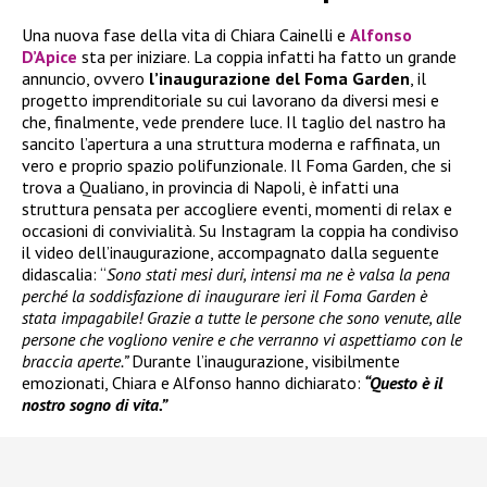
Una nuova fase della vita di Chiara Cainelli e
Alfonso
D’Apice
sta per iniziare. La coppia infatti ha fatto un grande
annuncio, ovvero
l’inaugurazione del Foma Garden
, il
progetto imprenditoriale su cui lavorano da diversi mesi e
che, finalmente, vede prendere luce. Il taglio del nastro ha
sancito l’apertura a una struttura moderna e raffinata, un
vero e proprio spazio polifunzionale. Il Foma Garden, che si
trova a Qualiano, in provincia di Napoli, è infatti una
struttura pensata per accogliere eventi, momenti di relax e
occasioni di convivialità. Su Instagram la coppia ha condiviso
il video dell’inaugurazione, accompagnato dalla seguente
didascalia: “
Sono stati mesi duri, intensi ma ne è valsa la pena
perché la soddisfazione di inaugurare ieri il Foma Garden è
stata impagabile! Grazie a tutte le persone che sono venute, alle
persone che vogliono venire e che verranno vi aspettiamo con le
braccia aperte.”
Durante l’inaugurazione, visibilmente
emozionati, Chiara e Alfonso hanno dichiarato:
“Questo è il
nostro sogno di vita.”