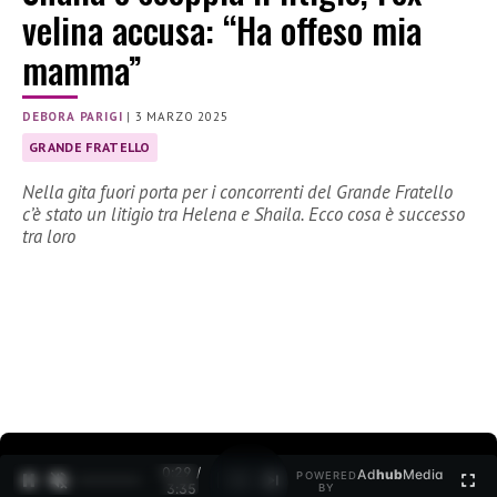
velina accusa: “Ha offeso mia
mamma”
DEBORA PARIGI
|
3 MARZO 2025
GRANDE FRATELLO
Nella gita fuori porta per i concorrenti del Grande Fratello
c’è stato un litigio tra Helena e Shaila. Ecco cosa è successo
tra loro
0:30 /
Ad
hub
Media
POWERED
1
/
2
3:35
BY