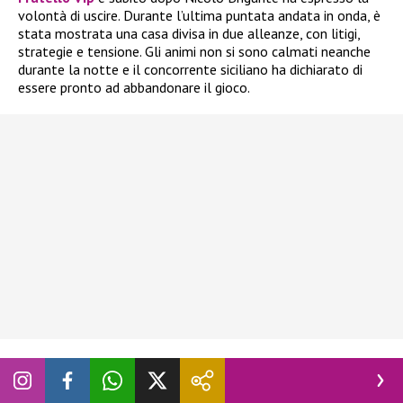
volontà di uscire. Durante l’ultima puntata andata in onda, è
stata mostrata una casa divisa in due alleanze, con litigi,
strategie e tensione. Gli animi non si sono calmati neanche
durante la notte e il concorrente siciliano ha dichiarato di
essere pronto ad abbandonare il gioco.
In realtà, ne aveva già parlato giorni fa, quando
Blu Barbara
Prezia
era al televoto con Adriana Volpe, Alessandra
Mussolini e Lucia Ilarido. L’ex tronista aveva già espresso