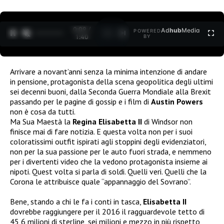
0:09 /
Ad
hub
Media
POWERED
1
/
2
1:40
BY
Arrivare a novant’anni senza la minima intenzione di andare
in pensione, protagonista della scena geopolitica degli ultimi
sei decenni buoni, dalla Seconda Guerra Mondiale alla Brexit
passando per le pagine di gossip e i film di
Austin Powers
non è cosa da tutti.
Ma Sua Maestà la
Regina Elisabetta II
di Windsor non
finisce mai di fare notizia. E questa volta non per i suoi
coloratissimi outfit ispirati agli stoppini degli evidenziatori,
non per la sua passione per le auto fuori strada, e nemmeno
per i divertenti video che la vedono protagonista insieme ai
nipoti. Quest volta si parla di soldi. Quelli veri. Quelli che la
Corona le attribuisce quale “appannaggio del Sovrano”.
Bene, stando a chi le fa i conti in tasca,
Elisabetta II
dovrebbe raggiungere per il 2016 il ragguardevole tetto di
45,6 milioni di sterline, sei milioni e mezzo in più rispetto