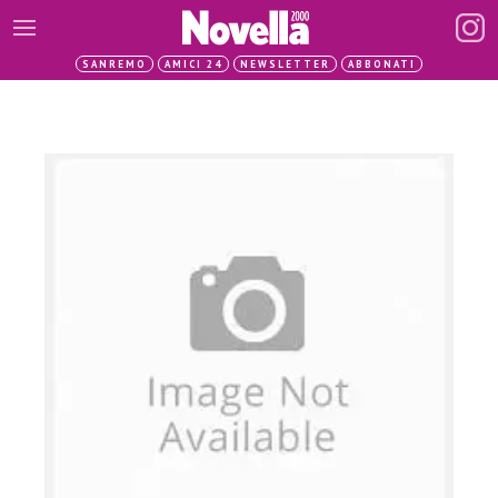
SANREMO
AMICI 24
NEWSLETTER
ABBONATI