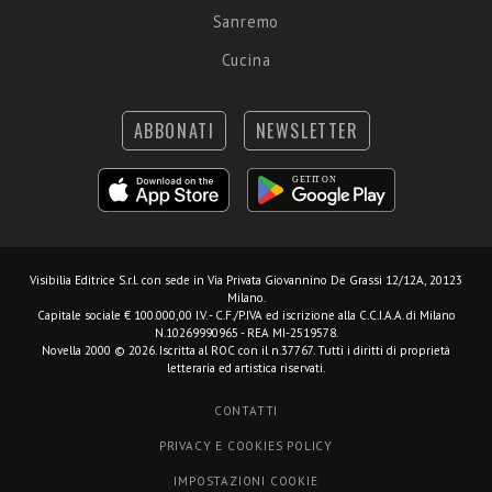
Sanremo
Cucina
ABBONATI
NEWSLETTER
Visibilia Editrice S.r.l.
con sede in Via Privata Giovannino De Grassi 12/12A, 20123
Milano.
Capitale sociale € 100.000,00 I.V. - C.F./P.IVA ed iscrizione alla C.C.I.A.A. di Milano
N.10269990965 - REA MI-2519578.
Novella 2000 © 2026. Iscritta al ROC con il n.37767. Tutti i diritti di proprietà
letteraria ed artistica riservati.
CONTATTI
PRIVACY E COOKIES POLICY
IMPOSTAZIONI COOKIE