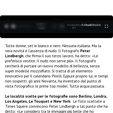
0:27 /
Ad
hub
Media
POWERED
1
/
2
1:40
BY
Tutte donne, set in bianco e nero. Nessuna italiana. Ma la
vera novità è l’assenza di nudo. Il fotografo
Peter
Lindbergh
, che firma il suo terzo lavoro, ha detto: «Le
preferisco vestite. Il nudo non serve più». Il fotografo
cercherà di portare un nuovo modello di bellezza, senza
super modelle mozzafiato. Si tratta di un elemento
innovativo per il calendario Pirelli. Eppure proprio lui, in tempi
non sospetti: gli anni Novanta, ha inventato dal punto di
vista fotografico le prime top model. Tutta acqua passata.
Le località scelte per le fotografie sono Berlino, Londra,
Los Angeles, Le Touquet e New York
. Le foto scattate a
Times Squere convincono Peter Lindbergh a tal punto che ha
detto: «Le considero tra le immagini più belle che ho