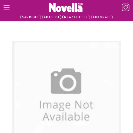
SANREMO
AMICI 24
NEWSLETTER
ABBONATI