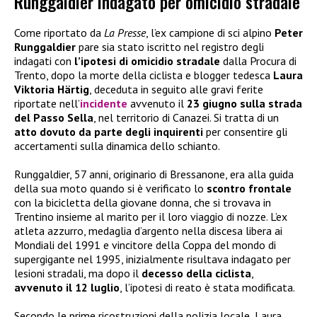
Runggaldier indagato per omicidio stradale
Come riportato da
La Presse
, l’ex campione di sci alpino
Peter
Runggaldier
pare sia stato iscritto nel registro degli
indagati con
l’ipotesi di omicidio stradale
dalla Procura di
Trento, dopo la morte della ciclista e blogger tedesca
Laura
Viktoria Härtig
, deceduta in seguito alle gravi ferite
riportate nell’
incidente
avvenuto il
23 giugno sulla strada
del Passo Sella
, nel territorio di Canazei. Si tratta di un
atto dovuto da parte degli inquirenti
per consentire gli
accertamenti sulla dinamica dello schianto.
Runggaldier, 57 anni, originario di Bressanone, era alla guida
della sua moto quando si è verificato lo
scontro frontale
con la bicicletta della giovane donna, che si trovava in
Trentino insieme al marito per il loro viaggio di nozze. L’ex
atleta azzurro, medaglia d’argento nella discesa libera ai
Mondiali del 1991 e vincitore della Coppa del mondo di
supergigante nel 1995, inizialmente risultava indagato per
lesioni stradali, ma dopo il
decesso della ciclista
,
avvenuto il 12 luglio
, l’ipotesi di reato è stata modificata.
Secondo le prime ricostruzioni della polizia locale, Laura