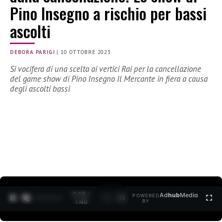
Pino Insegno a rischio per bassi
ascolti
DEBORA PARIGI
|
10 OTTOBRE 2023
Si vocifera di una scelta ai vertici Rai per la cancellazione
del game show di Pino Insegno Il Mercante in fiera a causa
degli ascolti bassi
0:19 /
Ad
hub
Media
POWERED
1
/
2
1:40
BY