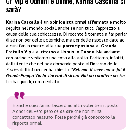
GF Vip e Uomini e Donne, Karina Cascella ci
sarà?
Karina Cascella
è un’
opinionista
ormai affermata e molto
seguita nel mondo social, anche se non tutti l’apprezzo a
causa della sua schiettezza. Di recente è tornata a far parlar
di sé non per delle polemiche, ma per delle risposte date ad
alcuni fan in merito alla sua
partecipazione
al
Grande
Fratello Vip
e al
ritorno
a
Uomini e Donne
. Ma andiamo
con ordine e vediamo una cosa alla volta. Partiamo, infatti,
dall’utente che nel box domande posto all’interno delle
Stories
dell’influencer ha chiesto: “
Beh non ti serve ma se fai il
Grande Frappo Vip lo vincerai di sicuro. Hai un carattere deciso
“.
Lei ha, quindi, commentato:
E anche quest’anno lascerò ad altri volentieri il posto.
A onor del vero però c’è da dire che non mi ha
contattato nessuno. Forse perché già conoscono la
risposta ormai.