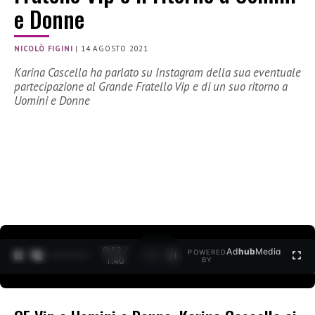
e Donne
NICOLÒ FIGINI
|
14 AGOSTO 2021
Karina Cascella ha parlato su Instagram della sua eventuale
partecipazione al Grande Fratello Vip e di un suo ritorno a
Uomini e Donne
0:12 /
Ad
hub
Media
POWERED
1
/
2
1:40
BY