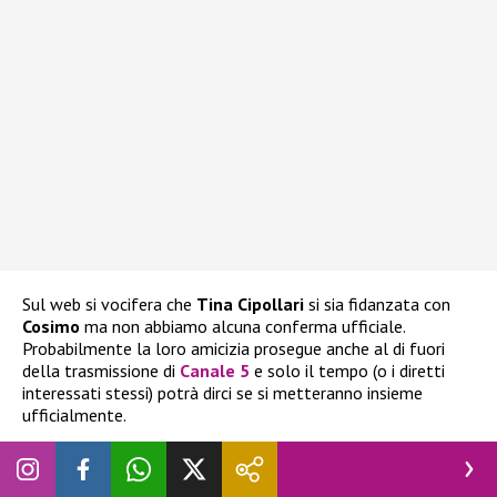
Sul web si vocifera che
Tina Cipollari
si sia fidanzata con
Cosimo
ma non abbiamo alcuna conferma ufficiale.
Probabilmente la loro amicizia prosegue anche al di fuori
della trasmissione di
Canale 5
e solo il tempo (o i diretti
interessati stessi) potrà dirci se si metteranno insieme
ufficialmente.
Probabilmente Maria De Filippi accennerà qualche cosa nella
puntata di apertura della prossima stagione televisiva.