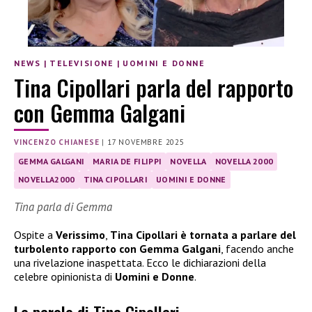
NEWS
|
TELEVISIONE
|
UOMINI E DONNE
Tina Cipollari parla del rapporto
con Gemma Galgani
VINCENZO CHIANESE
|
17 NOVEMBRE 2025
GEMMA GALGANI
MARIA DE FILIPPI
NOVELLA
NOVELLA 2000
NOVELLA2000
TINA CIPOLLARI
UOMINI E DONNE
Tina parla di Gemma
Ospite a
Verissimo
,
Tina Cipollari è tornata a parlare del
turbolento rapporto con Gemma Galgani
, facendo anche
una rivelazione inaspettata. Ecco le dichiarazioni della
celebre opinionista di
Uomini e Donne
.
Le parole di Tina Cipollari