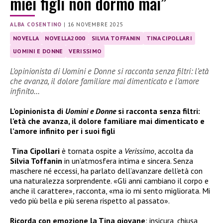
miei figli non dormo mai”
ALBA COSENTINO
|
16 NOVEMBRE 2025
NOVELLA
NOVELLA2000
SILVIA TOFFANIN
TINA CIPOLLARI
UOMINI E DONNE
VERISSIMO
L’opinionista di Uomini e Donne si racconta senza filtri: l’età
che avanza, il dolore familiare mai dimenticato e l’amore
infinito…
L’opinionista di
Uomini e Donne
si racconta senza filtri:
l’età che avanza, il dolore familiare mai dimenticato e
l’amore infinito per i suoi figli
Tina Cipollari
è tornata ospite a
Verissimo
, accolta da
Silvia Toffanin
in un’atmosfera intima e sincera. Senza
maschere né eccessi, ha parlato dell’avanzare dell’età con
una naturalezza sorprendente. «Gli anni cambiano il corpo e
anche il carattere», racconta, «ma io mi sento migliorata. Mi
vedo più bella e più serena rispetto al passato».
Ricorda con emozione la Tina giovane
: insicura, chiusa,