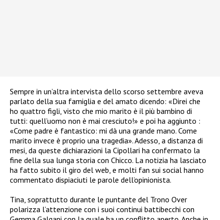
Sempre in un’altra intervista dello scorso settembre aveva
parlato della sua famiglia e del amato dicendo:
«Direi che
ho quattro figli, visto che mio marito è il più bambino di
tutti: quell’uomo non è mai cresciuto!» e poi ha aggiunto :
«Come padre è fantastico: mi dà una grande mano. Come
marito invece è proprio una tragedia».
Adesso, a distanza di
mesi, da queste dichiarazioni la Cipollari ha confermato la
fine della sua lunga storia con Chicco.
La notizia ha lasciato
ha fatto subito il giro del web, e molti fan sui social hanno
commentato dispiaciuti le parole dell’opinionista.
Tina, soprattutto durante le puntante del Trono Over
polarizza l’attenzione con i suoi continui battibecchi con
Gemma Galgani con la quale ha un conflitto aperto. Anche in