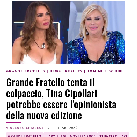
GRANDE FRATELLO
|
NEWS
|
REALITY
|
UOMINI E DONNE
Grande Fratello tenta il
colpaccio, Tina Cipollari
potrebbe essere l’opinionista
della nuova edizione
VINCENZO CHIANESE
|
3 FEBBRAIO 2026
GRANDE FRATELLO
ILARY BLASI
NOVELLA 2000
TINA CIPOLLARI