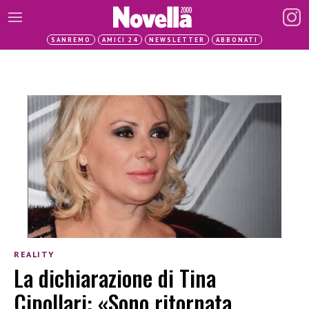
SANREMO
AMICI 24
NEWSLETTER
ABBONATI
REALITY
La dichiarazione di Tina
Cipollari: «Sono ritornata