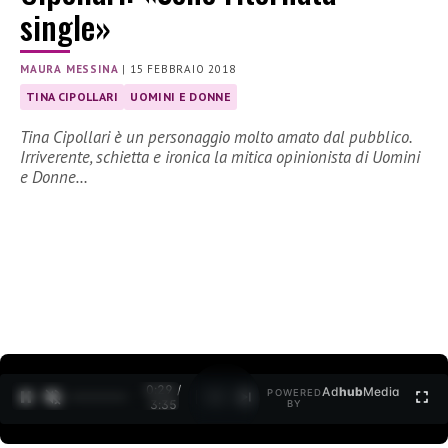
single»
MAURA MESSINA
|
15 FEBBRAIO 2018
TINA CIPOLLARI
UOMINI E DONNE
Tina Cipollari è un personaggio molto amato dal pubblico.
Irriverente, schietta e ironica la mitica opinionista di Uomini
e Donne…
0:30 /
Ad
hub
Media
POWERED
1
/
2
3:35
BY