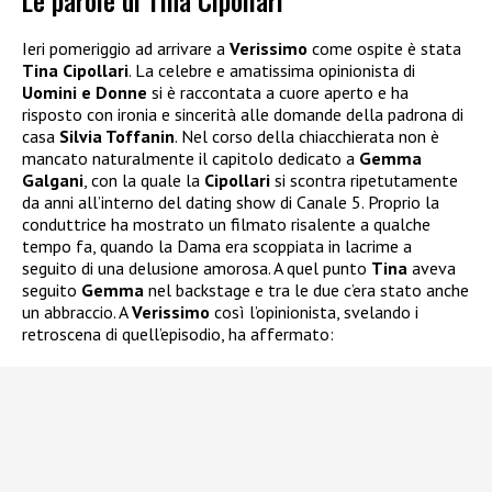
Ieri pomeriggio ad arrivare a
Verissimo
come ospite è stata
Tina Cipollari
. La celebre e amatissima opinionista di
Uomini e Donne
si è raccontata a cuore aperto e ha
risposto con ironia e sincerità alle domande della padrona di
casa
Silvia Toffanin
. Nel corso della chiacchierata non è
mancato naturalmente il capitolo dedicato a
Gemma
Galgani
, con la quale la
Cipollari
si scontra ripetutamente
da anni all’interno del dating show di Canale 5. Proprio la
conduttrice ha mostrato un filmato risalente a qualche
tempo fa, quando la Dama era scoppiata in lacrime a
seguito di una delusione amorosa. A quel punto
Tina
aveva
seguito
Gemma
nel backstage e tra le due c’era stato anche
un abbraccio. A
Verissimo
così l’opinionista, svelando i
retroscena di quell’episodio, ha affermato: