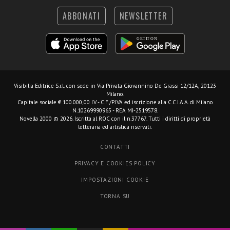
ABBONATI
NEWSLETTER
Visibilia Editrice S.r.l.
con sede in Via Privata Giovannino De Grassi 12/12A, 20123
Milano.
Capitale sociale € 100.000,00 I.V. - C.F./P.IVA ed iscrizione alla C.C.I.A.A. di Milano
N.10269990965 - REA MI-2519578.
Novella 2000 © 2026. Iscritta al ROC con il n.37767. Tutti i diritti di proprietà
letteraria ed artistica riservati.
CONTATTI
PRIVACY E COOKIES POLICY
IMPOSTAZIONI COOKIE
TORNA SU