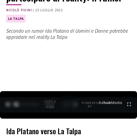
NICOLÒ FIGINI
|
13 LUGLIO 2022
LA TALPA
Secondo un rumor Ida Platano di Uomini e Donne potrebbe
approdare nel reality La Talpa
0:27 /
Ad
hub
Media
POWERED
1
/
2
3:35
BY
Ida Platano verso La Talpa