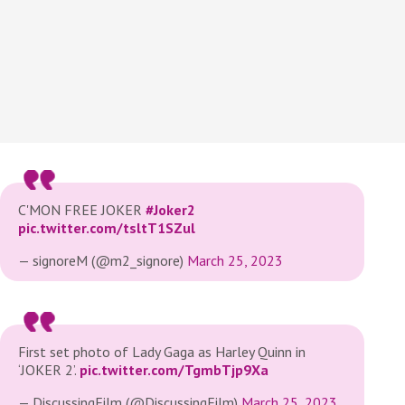
C'MON FREE JOKER
#Joker2
pic.twitter.com/tsltT1SZul
— signoreM (@m2_signore)
March 25, 2023
First set photo of Lady Gaga as Harley Quinn in
‘JOKER 2’.
pic.twitter.com/TgmbTjp9Xa
— DiscussingFilm (@DiscussingFilm)
March 25, 2023