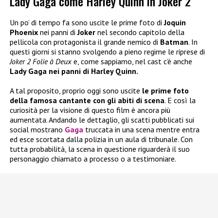
Lady Gaga come Harley Quinn in Joker 2
Un po’ di tempo fa sono uscite le prime foto di
Joquin
Phoenix
nei panni di
Joker
nel secondo capitolo della
pellicola con protagonista il grande nemico di
Batman
. In
questi giorni si stanno svolgendo a pieno regime le riprese di
Joker 2 Folie à Deux
e, come sappiamo, nel cast c’è anche
Lady Gaga nei panni di Harley Quinn.
A tal proposito, proprio oggi sono uscite
le prime foto
della famosa cantante con gli abiti di scena
. E così la
curiosità per la visione di questo film è ancora più
aumentata. Andando le dettaglio, gli scatti pubblicati sui
social mostrano
Gaga
truccata in una scena mentre entra
ed esce scortata dalla polizia in un aula di tribunale. Con
tutta probabilità, la scena in questione riguarderà il suo
personaggio chiamato a processo o a testimoniare.