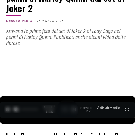
Joker 2
DEBORA PARIGI
|
25 MARZO 2023
Arrivano le prime foto dal set di Joker 2 di Lady Gaga nei
panni di Harley Quinn. Pubblicati anche alcuni video delle
riprese
0:14 /
Ad
hub
Media
POWERED
1
/
2
1:40
BY