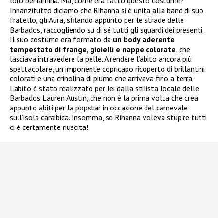
loro beniamina. Ma, come era fatto questo costume?
Innanzitutto diciamo che Rihanna si è unita alla band di suo
fratello, gli Aura, sfilando appunto per le strade delle
Barbados, raccogliendo su di sé tutti gli sguardi dei presenti.
Il suo costume era formato da
un body aderente
tempestato di frange, gioielli e nappe colorate
, che
lasciava intravedere la pelle. A rendere l’abito ancora più
spettacolare, un imponente copricapo ricoperto di brillantini
colorati e una crinolina di piume che arrivava fino a terra.
L’abito è stato realizzato per lei dalla stilista locale delle
Barbados Lauren Austin, che non è la prima volta che crea
appunto abiti per la popstar in occasione del carnevale
sull’isola caraibica. Insomma, se Rihanna voleva stupire tutti
ci è certamente riuscita!