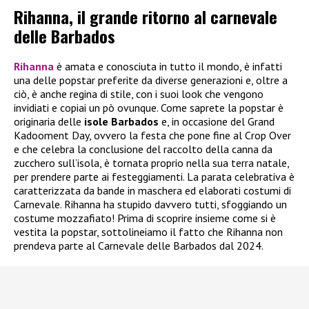
Rihanna, il grande ritorno al carnevale
delle Barbados
Rihanna
è amata e conosciuta in tutto il mondo, è infatti
una delle popstar preferite da diverse generazioni e, oltre a
ciò, è anche regina di stile, con i suoi look che vengono
invidiati e copiai un pò ovunque. Come saprete la popstar è
originaria delle
isole Barbados
e, in occasione del Grand
Kadooment Day, ovvero la festa che pone fine al Crop Over
e che celebra la conclusione del raccolto della canna da
zucchero sull’isola, è tornata proprio nella sua terra natale,
per prendere parte ai festeggiamenti. La parata celebrativa è
caratterizzata da bande in maschera ed elaborati costumi di
Carnevale. Rihanna ha stupido davvero tutti, sfoggiando un
costume mozzafiato! Prima di scoprire insieme come si è
vestita la popstar, sottolineiamo il fatto che Rihanna non
prendeva parte al Carnevale delle Barbados dal 2024.