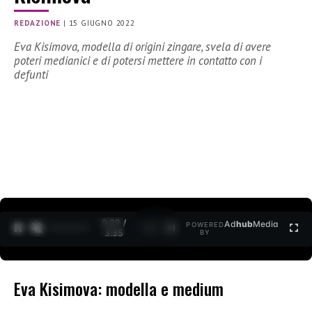
REDAZIONE
|
15 GIUGNO 2022
Eva Kisimova, modella di origini zingare, svela di avere
poteri medianici e di potersi mettere in contatto con i
defunti
0:30 /
Ad
hub
Media
POWERED
1
/
2
3:35
BY
Eva Kisimova: modella e medium