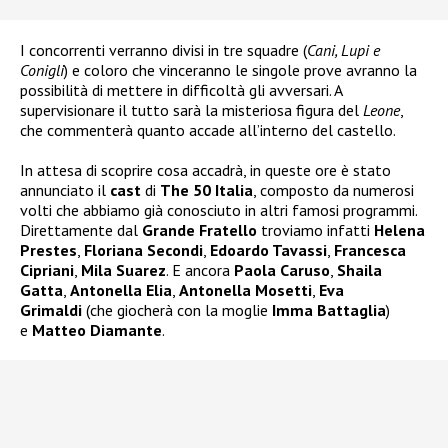
I concorrenti verranno divisi in tre squadre (
Cani, Lupi e
Conigli
) e coloro che vinceranno le singole prove avranno la
possibilità di mettere in difficoltà gli avversari. A
supervisionare il tutto sarà la misteriosa figura del
Leone
,
che commenterà quanto accade all’interno del castello.
In attesa di scoprire cosa accadrà, in queste ore è stato
annunciato il
cast
di
The 50 Italia
, composto da numerosi
volti che abbiamo già conosciuto in altri famosi programmi.
Direttamente dal
Grande Fratello
troviamo infatti
Helena
Prestes
,
Floriana Secondi
,
Edoardo Tavassi
,
Francesca
Cipriani
,
Mila Suarez
. E ancora
Paola Caruso
,
Shaila
Gatta
,
Antonella Elia
,
Antonella Mosetti
,
Eva
Grimaldi
(che giocherà con la moglie
Imma Battaglia
)
e
Matteo Diamante
.