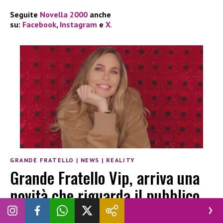
Seguite
Novella 2000
anche
su:
Facebook
,
Instagram
e
X
.
GRANDE FRATELLO
|
NEWS
|
REALITY
Grande Fratello Vip, arriva una
novità che riguarda il pubblico
VINCENZO CHIANESE
|
10 MARZO 2026