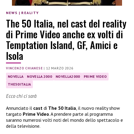
NEWS
|
REALITY
The 50 Italia, nel cast del reality
di Prime Video anche ex volti di
Temptation Island, GF, Amici e
Isola
VINCENZO CHIANESE
|
12 MARZO 2026
NOVELLA
NOVELLA 2000
NOVELLA2000
PRIME VIDEO
THE50ITALIA
Ecco chi ci sarà
Annunciato il
cast
di
The 50 Italia
, il nuovo reality show
targato
Prime Video
. A prendere parte al programma
saranno numerosi volti noti del mondo dello spettacolo e
della televisione.