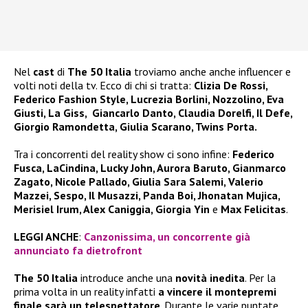
Nel
cast
di
The 50 Italia
troviamo anche anche influencer e
volti noti della tv. Ecco di chi si tratta:
Clizia De Rossi,
Federico Fashion Style, Lucrezia Borlini, Nozzolino, Eva
Giusti, La Giss, Giancarlo Danto, Claudia Dorelfi, Il Defe,
Giorgio Ramondetta, Giulia Scarano, Twins Porta.
Tra i concorrenti del reality show ci sono infine:
Federico
Fusca, LaCindina, Lucky John, Aurora Baruto, Gianmarco
Zagato, Nicole Pallado, Giulia Sara Salemi, Valerio
Mazzei, Sespo, Il Musazzi, Panda Boi, Jhonatan Mujica,
Merisiel Irum, Alex Caniggia, Giorgia Yin
e
Max Felicitas
.
LEGGI ANCHE
:
Canzonissima, un concorrente già
annunciato fa dietrofront
The 50 Italia
introduce anche una
novità inedita
. Per la
prima volta in un reality infatti
a vincere il montepremi
finale sarà un telespettatore
. Durante le varie puntate