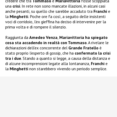
credere che tra
Tommaso
e
Mariavittoria
fosse scoppiata
una
crisi
. In rete non sono mancate illazioni, in alcuni casi
anche pesanti, su quello che sarebbe accaduto tra
Franchi
e
la
Minghetti
. Poche ore fa così, a seguito delle insistenti
voci di corridoio, l’ex gieffina ha deciso di intervenire per la
prima volta e di rompere il silenzio.
Raggiunta da
Amedeo Venza
,
Mariavittoria ha spiegato
cosa sta accadendo in realtà con Tommaso
. A rivelare le
dichiarazioni dell’ex concorrente del
Grande Fratello
è
stato proprio l’esperto di gossip, che ha
confermato la crisi
tra i due
. Stando a quanto si legge, a causa della distanza e
di alcune incomprensioni legate alla lontananza,
Franchi
e
la
Minghetti
non starebbero vivendo un periodo semplice.