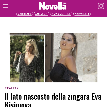
SANREMO
AMICI 24
NEWSLETTER
ABBONATI
REALITY
Il lato nascosto della zingara Eva
Kisimova