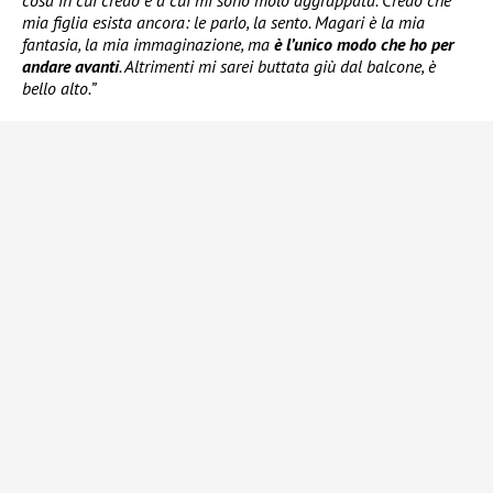
cosa in cui credo e a cui mi sono molo aggrappata. Credo che
mia figlia esista ancora: le parlo, la sento. Magari è la mia
fantasia, la mia immaginazione, ma
è l’unico modo che ho per
andare avanti
. Altrimenti mi sarei buttata giù dal balcone, è
bello alto.”