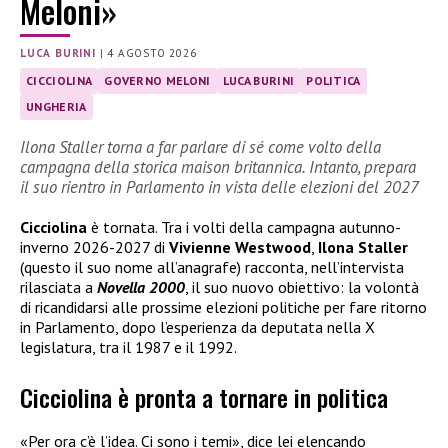
Meloni»
LUCA BURINI
|
4 AGOSTO 2026
CICCIOLINA
GOVERNO MELONI
LUCA BURINI
POLITICA
UNGHERIA
Ilona Staller torna a far parlare di sé come volto della
campagna della storica maison britannica. Intanto, prepara
il suo rientro in Parlamento in vista delle elezioni del 2027
Cicciolina
è tornata. Tra i volti della campagna autunno-
inverno 2026-2027 di
Vivienne Westwood
,
Ilona Staller
(questo il suo nome all’anagrafe) racconta, nell’intervista
rilasciata a
Novella 2000
, il suo nuovo obiettivo: la volontà
di ricandidarsi alle prossime elezioni politiche per fare ritorno
in Parlamento, dopo l’esperienza da deputata nella X
legislatura, tra il 1987 e il 1992.
Cicciolina è pronta a tornare in politica
«Per ora c’è l’idea. Ci sono i temi», dice lei elencando