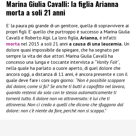
Marina Giulia Cavalli: la figlia Arianna
morta a soli 21 anni
E’ la paura più grande di un genitore, quella di sopravvivere ai
propri figli. E’ quello che purtroppo è successo a Marina Giulia
Cavalli e Roberto Alpi. La loro figlia,
Arianna,
è infatti
morta
nel 2015 a soli 21 anni
a causa di una leucemia.
Un
dolore quasi impossibile da spiegare, che ha segnato per
sempre la vita dei due attori. Marina Giulia Cavalli ha
concesso una lunga e toccante intervista a
“Vanity Fai
r”,
nella quale ha parlato a cuore aperto, di quel dolore che
ancora oggi, a distanza di 11 anni, è ancora presente e con il
quale deve fare i coni ogni giorno:
“Non è possibile scappare
dal dolore, come si fa? Se anche ti butti a capofitto nel lavoro,
quando resterai da solo con te stesso automaticamente ti
tornerà tutto. Il dolore non va attraversato: è lui che ti
attraversa. Non ci credo a quelli che dicono che sfuggono dal
dolore: non c’è niente da fare, perché non si scappa.”