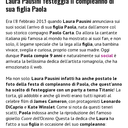
Laura Pausini festeggia il compleanno di
sua figlia Paola
Era l’8 febbraio 2013 quando
Laura Pausini
annunciava sui
suoi social l’arrivo di sua
figlia Paola
, nata dall’amore col
suo storico compagno
Paolo Carta
. Da allora la cantante
italiana più famosa al mondo ha mostrato ai suoi fan, e non
solo, il legame speciale che la lega alla
figlia
, una bambina
vivace, sveglia e curiosa, proprio come sua madre. Oggi
dunque
Paola compie 9 anni
e naturalmente sui
social
è
arrivata la bellissima dedica dell’artista romagnola, che ha
emozionato il web.
Ma non solo.
Laura Pausini infatti ha anche postato le
foto della festa di compleanno di Paola, che quest’anno
ha scelto di festeggiare con un party a tema Titanic
! La
torta, gli addobbi e anche gli inviti erano tutti ispirati al
celebre film di
James Cameron
, con protagonisti
Leonardo
DiCaprio
e
Kate Winslet
. Come si nota da questi teneri
scatti,
Paola
indossa anche la riproduzione del famoso
gioiello
Cuore dell’Oceano
. Questa la dedica che
Laura
ha
fatto a sua
figlia
in occasione del suo
compleanno
: