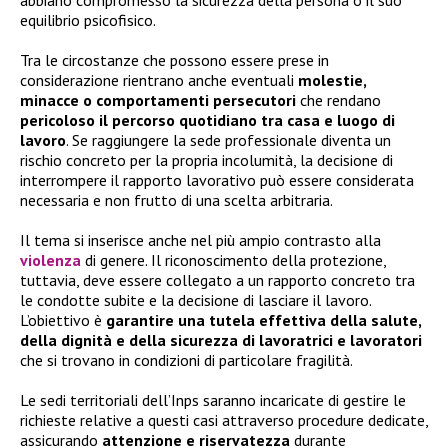
abbiano compromesso la sicurezza della persona o il suo
equilibrio psicofisico.
Tra le circostanze che possono essere prese in
considerazione rientrano anche eventuali
molestie,
minacce o comportamenti persecutori
che rendano
pericoloso il percorso quotidiano tra casa e luogo di
lavoro
. Se raggiungere la sede professionale diventa un
rischio concreto per la propria incolumità, la decisione di
interrompere il rapporto lavorativo può essere considerata
necessaria e non frutto di una scelta arbitraria.
Il tema si inserisce anche nel più ampio contrasto alla
violenza
di genere. Il riconoscimento della protezione,
tuttavia, deve essere collegato a un rapporto concreto tra
le condotte subite e la decisione di lasciare il lavoro.
L’obiettivo è
garantire una tutela effettiva della salute,
della dignità e della sicurezza di lavoratrici e lavoratori
che si trovano in condizioni di particolare fragilità.
Le sedi territoriali dell’Inps saranno incaricate di gestire le
richieste relative a questi casi attraverso procedure dedicate,
assicurando
attenzione e riservatezza
durante