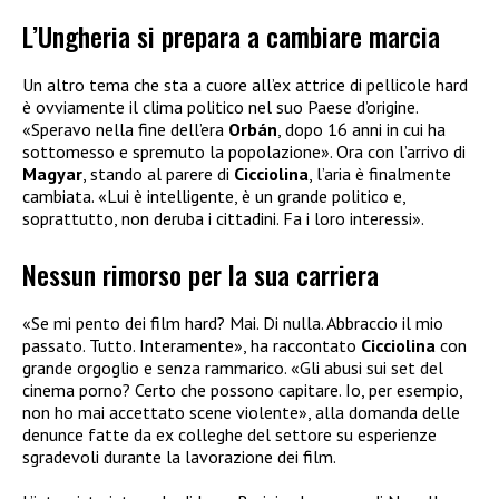
L’Ungheria si prepara a cambiare marcia
Un altro tema che sta a cuore all’ex attrice di pellicole hard
è ovviamente il clima politico nel suo Paese d’origine.
«Speravo nella fine dell’era
Orbán
, dopo 16 anni in cui ha
sottomesso e spremuto la popolazione». Ora con l’arrivo di
Magyar
, stando al parere di
Cicciolina
, l’aria è finalmente
cambiata. «Lui è intelligente, è un grande politico e,
soprattutto, non deruba i cittadini. Fa i loro interessi».
Nessun rimorso per la sua carriera
«Se mi pento dei film hard? Mai. Di nulla. Abbraccio il mio
passato. Tutto. Interamente», ha raccontato
Cicciolina
con
grande orgoglio e senza rammarico. «Gli abusi sui set del
cinema porno? Certo che possono capitare. Io, per esempio,
non ho mai accettato scene violente», alla domanda delle
denunce fatte da ex colleghe del settore su esperienze
sgradevoli durante la lavorazione dei film.